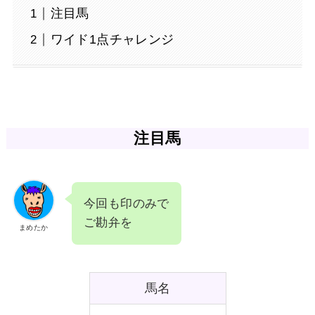
注目馬
ワイド1点チャレンジ
注目馬
今回も印のみで
ご勘弁を
まめたか
馬名