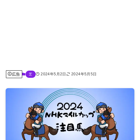
広告
2024年5月2日
2024年5月5日
芝