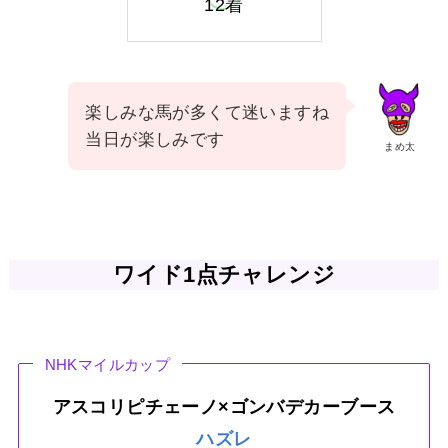
12着
楽しみな馬が多くて迷いますね
当日が楽しみです
まめ太
ワイド1点チャレンジ
NHKマイルカップ
アスコリピチェーノ×ゴンバデカーブース
ハズレ