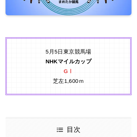
5月5日東京競馬場
NHKマイルカップ
GⅠ
芝左1,600ｍ
目次