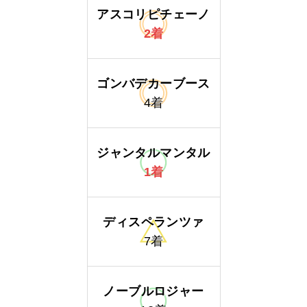
アスコリピチェーノ
2着
ゴンバデカーブース
4着
ジャンタルマンタル
1着
ディスペランツァ
7着
ノーブルロジャー