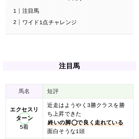
注目馬
ワイド1点チャレンジ
注目馬
馬名
短評
近走はようやく3勝クラスを勝
エクセスリ
ち上昇できた
ターン
終いの脚
で
良く走れている
5着
面白そうな1頭