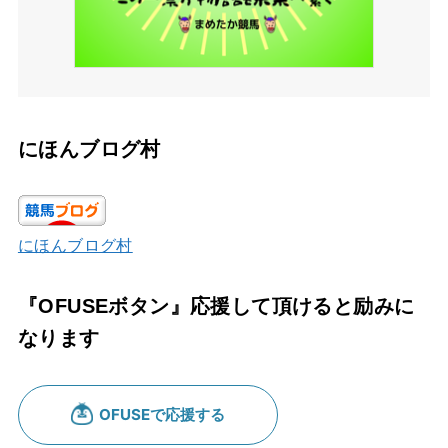
にほんブログ村
にほんブログ村
『OFUSEボタン』応援して頂けると励みに
なります