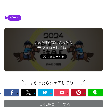
ダート
この記事が気に入ったら
フォローしてね！
よかったらシェアしてね！
URLをコピーする