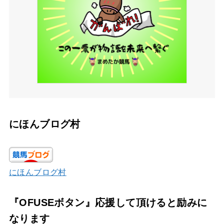
にほんブログ村
にほんブログ村
『OFUSEボタン』応援して頂けると励みに
なります