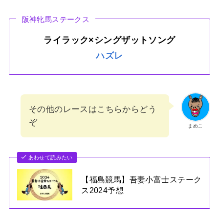
阪神牝馬ステークス
ライラック×シングザットソング
ハズレ
その他のレースはこちらからどう
ぞ
まめこ
あわせて読みたい
【福島競馬】吾妻小富士ステーク
ス2024予想