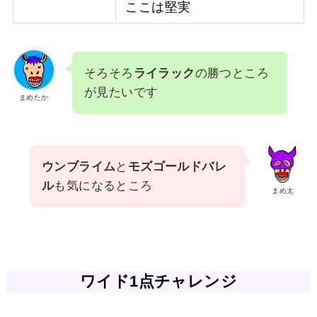
ここは堅実
そろそろ
ライラック
の勝つところ
が見たいです
まめたか
ウンブライム
と
モズゴールドバレ
ル
も気になるところ
まめ太
ワイド1点チャレンジ