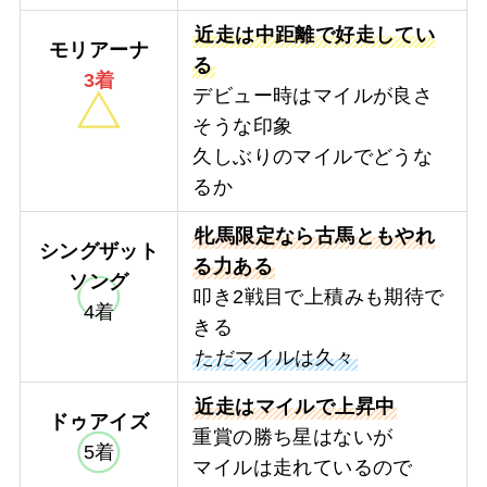
近走は中距離で好走してい
モリアーナ
る
3着
デビュー時はマイルが良さ
そうな印象
久しぶりのマイルでどうな
るか
牝馬限定なら古馬ともやれ
シングザット
る力ある
ソング
叩き2戦目で上積みも期待で
4着
きる
ただマイルは久々
近走はマイルで上昇中
ドゥアイズ
重賞の勝ち星はないが
5着
マイルは走れているので