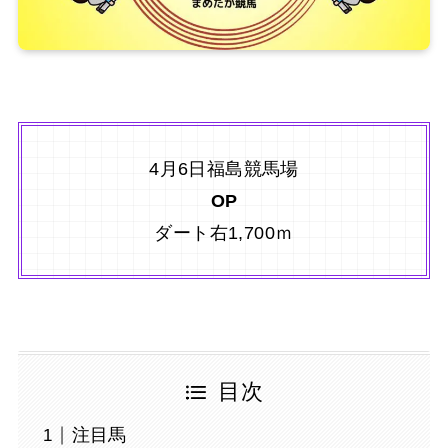
4月6日福島競馬場
OP
ダート右1,700ｍ
目次
注目馬