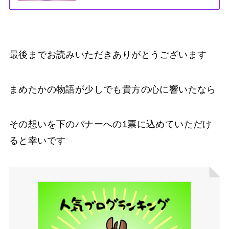
最後までお読みいただきありがとうございます
まめたかの物語が少しでも貴方の心に響いたなら
その想いを下のバナーへの1票に込めていただけ
ると幸いです