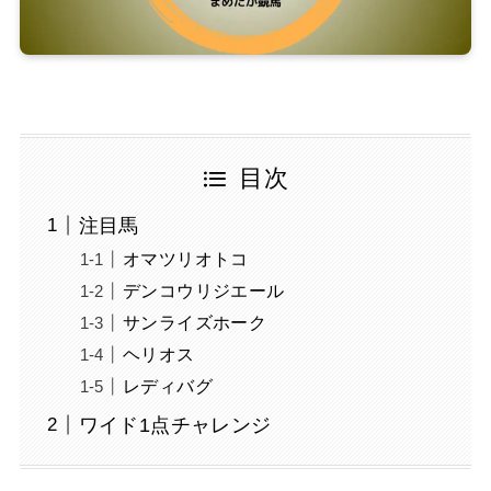
目次
注目馬
オマツリオトコ
デンコウリジエール
サンライズホーク
ヘリオス
レディバグ
ワイド1点チャレンジ