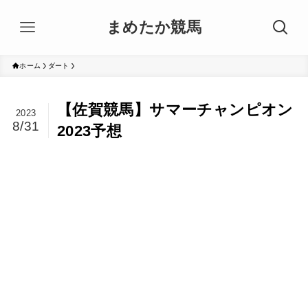
まめたか競馬
ホーム
ダート
【佐賀競馬】サマーチャンピオン
2023
8/31
2023予想