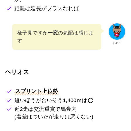
距離は延長がプラスなれば
様子見ですが
一変
の気配は感じま
す
まめこ
ヘリオス
スプリント上位勢
短いほうが合いそう1,400ｍは
近2走は交流重賞で馬券内
(着差はついたが走りは悪くない)