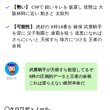
【勢い】
CWで 鋭いキレを 披露し 状態は 大
阪杯時に近い 動きと 太鼓判
【可能性】
絶好の 8枠16番を 確保 武豊騎手
を背に 父子制覇と 連覇を狙う 道悪になれば
さらにいいと 天候すら 味方につける 王者の
余裕
武豊騎手が天候すら歓迎してるぞ
8枠の圧倒的データと王者の余裕
まめたか
これは逆らえない絶対本命だ
◯クロワデュノール