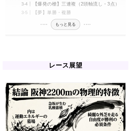
【爆発の槍】三連複（2頭軸流し・3点）
【夢】単勝・複勝
もっと見る
レース展望