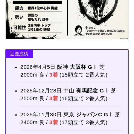
近走成績
2026年4月5日 阪神
大阪杯 GⅠ
芝
2000m 良 /
3着
(15頭立て 2番人気)
2025年12月28日 中山
有馬記念 GⅠ
芝
2500m 良 /
3着
(16頭立て 2番人気)
2025年11月30日 東京
ジャパンC GⅠ
芝
2400m 良 /
3着
(17頭立て 3番人気)