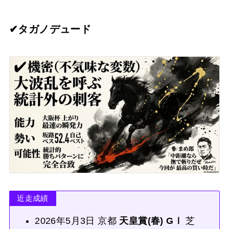
✔︎タガノデュード
近走成績
2026年5月3日 京都
天皇賞(春) GⅠ
芝