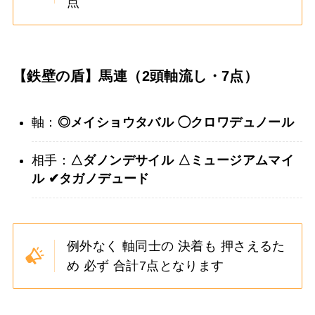
点
【鉄壁の盾】馬連（2頭軸流し・7点）
軸：
◎メイショウタバル
◯クロワデュノール
相手：
△ダノンデサイル
△ミュージアムマイ
ル
✔︎タガノデュード
例外なく 軸同士の 決着も 押さえるた
め 必ず 合計7点となります