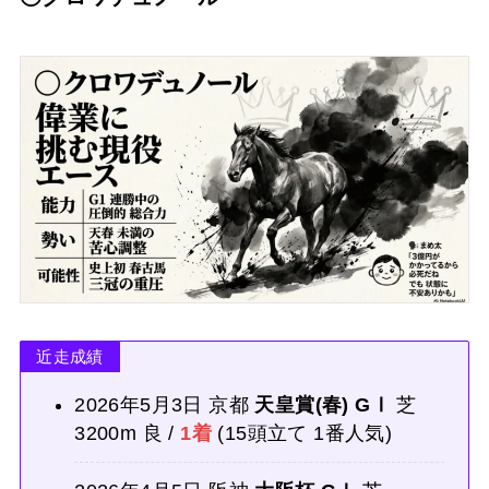
近走成績
2026年5月3日 京都
天皇賞(春) GⅠ
芝
3200m 良 /
1着
(15頭立て 1番人気)