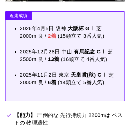
近走成績
2026年4月5日 阪神
大阪杯 GⅠ
芝
2000m 良 /
2着
(15頭立て 3番人気)
2025年12月28日 中山
有馬記念 GⅠ
芝
2500m 良 /
13着
(16頭立て 4番人気)
2025年11月2日 東京
天皇賞(秋) GⅠ
芝
2000m 良 /
6着
(14頭立て 5番人気)
【能力】
圧倒的な 先行持続力 2200mは ベス
トの 物理適性