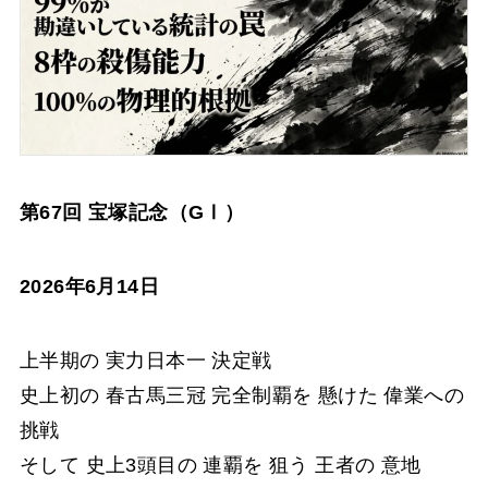
第67回 宝塚記念（GⅠ）
2026年6月14日
上半期の 実力日本一 決定戦
史上初の 春古馬三冠 完全制覇を 懸けた 偉業への
挑戦
そして 史上3頭目の 連覇を 狙う 王者の 意地