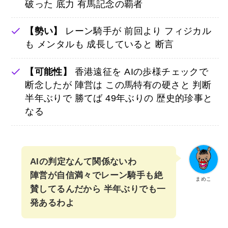
破った 底力 有馬記念の覇者
【勢い】
レーン騎手が 前回より フィジカル
も メンタルも 成長していると 断言
【可能性】
香港遠征を AIの歩様チェックで
断念したが 陣営は この馬特有の硬さと 判断
半年ぶりで 勝てば 49年ぶりの 歴史的珍事と
なる
AIの判定なんて関係ないわ
陣営が自信満々でレーン騎手も絶
まめこ
賛してるんだから 半年ぶりでも一
発あるわよ