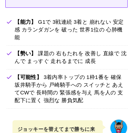
【能力】
G1で 3戦連続 3着と 崩れない 安定
感 カランダガンを 破った 世界1位の 心肺機
能
【勢い】
課題の 右もたれを 改善し 直線で 沈
んで まっすぐ 走れるまでに 成長
【可能性】
3着内率トップの 1枠1番を 確保
坂井騎手から 戸崎騎手への スイッチと あえ
てCWで 長時間の 緊張感を与え 馬を人の 支
配下に置く 強烈な 勝負気配
ジョッキーを替えてまで勝ちに来