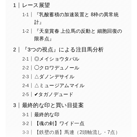
レース展望
『乳酸蓄積の加速装置と 8枠の異常統
計』
『天皇賞春 上位馬の反動と 細胞回復の
限界点』
『3つの視点』による注目馬分析
◎メイショウタバル
◯クロワデュノール
△ダノンデサイル
△ミュージアムマイル
✔︎タガノデュード
最終的な印と買い目提案
最終的な印
【魂の剣】ワイド一点
【鉄壁の盾】馬連（2頭軸流し・7点）