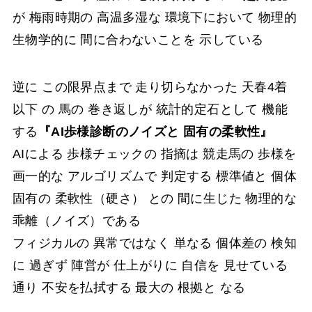
が 梅雨時期の 高温多湿な 環境下において 物理的
生物学的に 間に合わないことを 示している
逆に この限界点まで 走り切らなかった 天春4着
以下 の 馬の 巻き返しが 統計的定石として 機能
する
『AI歩様診断のノイズと 固有の柔軟性』
AIによる 歩様チェックの 指摘は 競走馬の 歩様を
画一的な アルゴリズムで 判定する 標準値と 個体
固有の 柔軟性（硬さ） との 間に生じた 物理的な
乖離（ノイズ）である
フィジカルの 異常ではなく 単なる 個体差の 検知
に 過ぎず 陣営が 仕上がりに 自信を 見せている
通り 不安を払拭する 最大の 根拠と なる