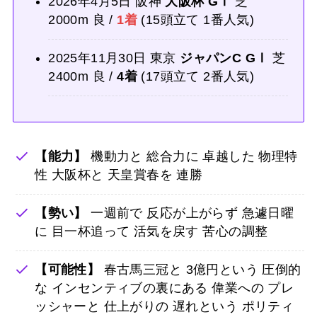
2026年4月5日 阪神
大阪杯 GⅠ
芝
2000m 良 /
1着
(15頭立て 1番人気)
2025年11月30日 東京
ジャパンC GⅠ
芝
2400m 良 /
4着
(17頭立て 2番人気)
【能力】
機動力と 総合力に 卓越した 物理特
性 大阪杯と 天皇賞春を 連勝
【勢い】
一週前で 反応が上がらず 急遽日曜
に 目一杯追って 活気を戻す 苦心の調整
【可能性】
春古馬三冠と 3億円という 圧倒的
な インセンティブの裏にある 偉業への プレ
ッシャーと 仕上がりの 遅れという ポリティ