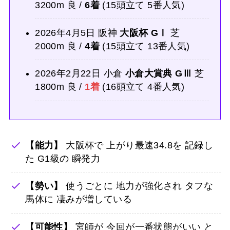
3200m 良 /
6着
(15頭立て 5番人気)
2026年4月5日 阪神
大阪杯 GⅠ
芝
2000m 良 /
4着
(15頭立て 13番人気)
2026年2月22日 小倉
小倉大賞典 GⅢ
芝
1800m 良 /
1着
(16頭立て 4番人気)
【能力】
大阪杯で 上がり最速34.8を 記録し
た G1級の 瞬発力
【勢い】
使うごとに 地力が強化され タフな
馬体に 凄みが増している
【可能性】
宮師が 今回が一番状態がいい と