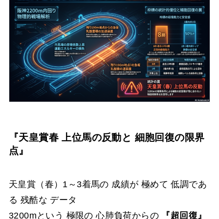
『天皇賞春 上位馬の反動と 細胞回復の限界
点』
天皇賞（春）1～3着馬の 成績が 極めて 低調であ
る 残酷な データ
3200mという 極限の 心肺負荷からの
『超回復』