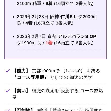
2100m 稍重 /
9着
(16頭立て 2番人気)
2026年2月28日 阪神
仁川S L
ダ2000m
良 /
4着
(16頭立て 3番人気)
2026年2月7日 京都
アルデバランS OP
ダ1900m 良 /
1着
(16頭立て 6番人気)
【能力】
京都1900mで 【1-1-1-0】 を誇る
『コース専用機』
としての 加速の美学
【勢い】
細胞の衰えを 凌駕する コース習熟
度
【可能性】
6歳以上勝率0% という 絶望的な