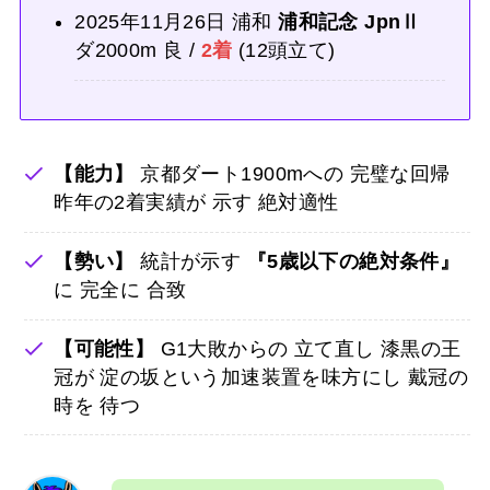
2025年11月26日 浦和
浦和記念 JpnⅡ
ダ2000m 良 /
2着
(12頭立て)
【能力】
京都ダート1900mへの 完璧な回帰
昨年の2着実績が 示す 絶対適性
【勢い】
統計が示す
『5歳以下の絶対条件』
に 完全に 合致
【可能性】
G1大敗からの 立て直し 漆黒の王
冠が 淀の坂という加速装置を味方にし 戴冠の
時を 待つ