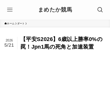
まめたか競馬
ホーム
ダート
【平安S2026】6歳以上勝率0%の
2026
5/21
罠！Jpn1馬の死角と加速装置