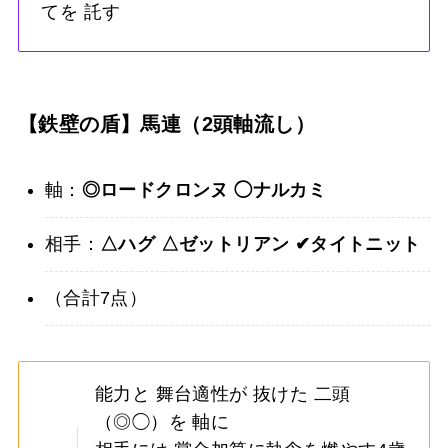
てを 託す
【鉄壁の盾】馬連（2頭軸流し）
軸：
◎ロードクロンヌ
◯ナルカミ
相手：
△ハグ
△ゼットリアン
✔︎タイトニット
（合計7点）
能力と 舞台適性が 抜けた 二頭
（◎◯）を 軸に