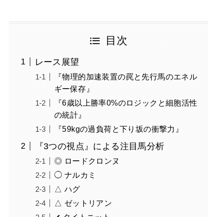
目次
レース展望
『物理的加速装置の罠と先行馬のエネル
ギー保存』
『6歳以上勝率0%のロジックと細胞活性
の統計』
『59kgの過負荷と下り坂の衝撃力』
『3つの視点』による注目馬分析
◎ ロードクロンヌ
◯ ナルカミ
△ ハグ
△ ゼットリアン
✔︎ タイトニット