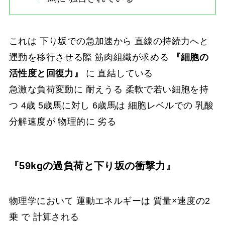
これは 下り坂での急加速から 直線の持続力へと
運動を移行させる際 筋肉組織が求める
『細胞の
活性度と回復力』
に 直結している
急激な負荷変動に 耐えうる 柔軟で若い細胞を持
つ 4歳 5歳馬に対し 6歳馬は 細胞レベルでの 乳酸
分解速度が 物理的に 劣る
『59kgの過負荷と下り坂の衝撃力』
物理学において 運動エネルギーは 質量×速度の2
乗 で 計算される