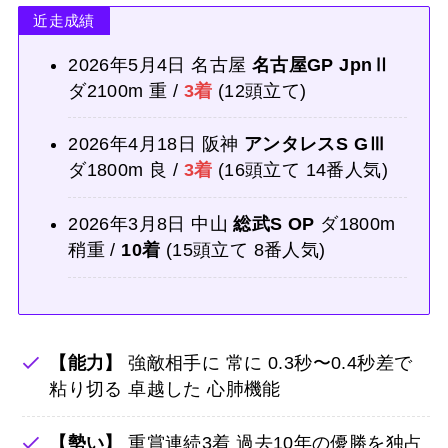
近走成績
2026年5月4日 名古屋
名古屋GP JpnⅡ
ダ2100m 重 /
3着
(12頭立て)
2026年4月18日 阪神
アンタレスS GⅢ
ダ1800m 良 /
3着
(16頭立て 14番人気)
2026年3月8日 中山
総武S OP
ダ1800m
稍重 /
10着
(15頭立て 8番人気)
【能力】
強敵相手に 常に 0.3秒〜0.4秒差で
粘り切る 卓越した 心肺機能
【勢い】
重賞連続3着 過去10年の優勝を独占