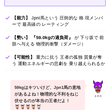
【能力】
JpnI馬という 圧倒的な 格 現メンバ
ーで 最高値の レーティング
【勢い】
『59.0kgの過負荷』
が 下り坂で 前
肢へ与える 物理的衝撃（ダメージ）
【可能性】
重力に抗う 王者の孤独 質量が奪
う 運動エネルギーの悲劇を 乗り越えられるか
59kgはキツいけど、Jpn1馬の意地
があるよね！物理的な不利をねじ
まめ太
伏せるのが本当の王者だよ！