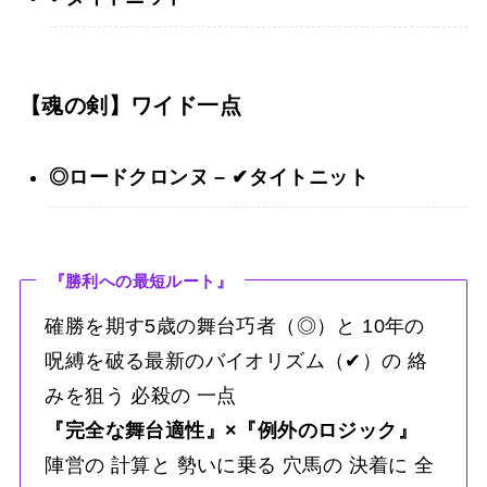
【魂の剣】ワイド一点
◎ロードクロンヌ – ✔︎タイトニット
『勝利への最短ルート』
確勝を期す5歳の舞台巧者（◎）と 10年の
呪縛を破る最新のバイオリズム（✔︎）の 絡
みを狙う 必殺の 一点
『完全な舞台適性』×『例外のロジック』
陣営の 計算と 勢いに乗る 穴馬の 決着に 全