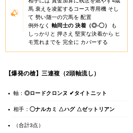
相手には 賞金加算に執念を燃やす4歳
馬 衰えを凌駕するコース専用機 そし
て 勢い随一の穴馬を 配置
例外なく
軸同士の 決着（◎-◯）
も
しっかりと 押さえ 堅実な決着から ヒ
モ荒れまでを 完全に カバーする
【爆発の槍】三連複（2頭軸流し）
軸：
◎ロードクロンヌ
✔︎タイトニット
相手：
◯ナルカミ
△ハグ
△ゼットリアン
（合計3点）