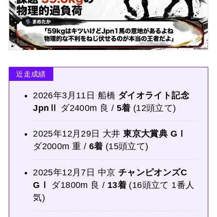
近走成績
2026年3月11日 船橋
ダイオライト記念
JpnⅡ
ダ2400m 良 /
5着
(12頭立て)
2025年12月29日 大井
東京大賞典 GⅠ
ダ2000m 重 /
6着
(15頭立て)
2025年12月7日 中京
チャンピオンズC
GⅠ
ダ1800m 良 /
13着
(16頭立て 1番人
気)