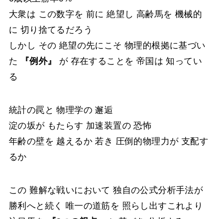
大衆は この数字を 前に 絶望し 高齢馬を 機械的
に 切り捨てるだろう
しかし その 絶望の先にこそ 物理的根拠に基づい
た
『例外』
が 存在することを 帝国は 知ってい
る
統計の罠と 物理学の 邂逅
淀の坂が もたらす 加速装置の 恐怖
年齢の壁を 越えるか 若き 圧倒的物理力が 支配す
るか
この 難解な戦いにおいて 独自の公式分析手法が
勝利へと続く 唯一の道筋を 照らし出すこれより