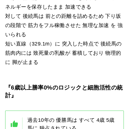
ネルギーを保存したまま 加速できる
対して 後続馬は 前との距離を詰めるため 下り坂
の段階で 筋力をフル稼働させた 無理な加速 を 強
いられる
短い直線（329.1m）に 突入した時点で 後続馬の
筋肉内には 致死量の乳酸が 蓄積しており 物理的
に 脚が止まる
『6歳以上勝率0%のロジックと細胞活性の統
計』
過去10年の 優勝馬は すべて 4歳 5歳
馬に 独占されている