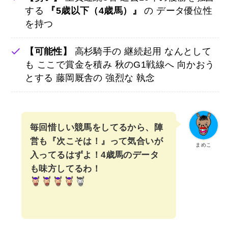
する
『5歳以下（4歳馬）』
の データ優位性
を持つ
【可能性】
高杉騎手の 継続起用 なんとして
も ここで賞金を積み 秋のG1戦線へ 向かおう
とする 藤岡厩舎の 強烈な 執念
毎回惜しい競馬をしてるから、陣
営も『次こそは！』って気合いが
まめこ
入ってるはずよ！4歳馬のデータ
も味方してるわ！