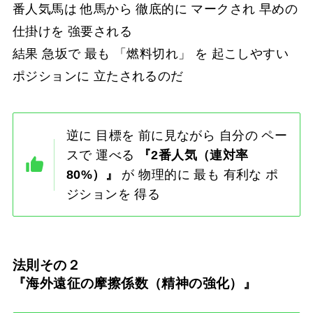
番人気馬は 他馬から 徹底的に マークされ 早めの
仕掛けを 強要される
結果 急坂で 最も 「燃料切れ」 を 起こしやすい
ポジションに 立たされるのだ
逆に 目標を 前に見ながら 自分の ペー
スで 運べる
『2番人気（連対率
80%）』
が 物理的に 最も 有利な ポ
ジションを 得る
法則その２
『海外遠征の摩擦係数（精神の強化）』