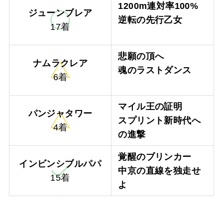
1200m連対率100%
ジューンブレア
逆転の先行乙女
17着
悲願の頂へ
ナムラクレア
魂のラストダンス
6着
マイル王の証明
パンジャタワー
スプリント新時代へ
4着
の進撃
覚醒のブリンカー
インビンシブルパパ
中京の直線を独走せ
15着
よ