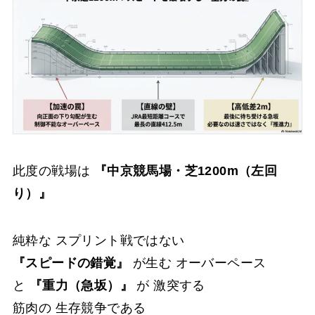
此度の戦場は
『中京競馬場・芝1200m（左回
り）』
純粋な スプリント戦ではない
『スピードの錯覚』
が生む オーバーペース
と
『重力（急坂）』
が 激突する
筋肉の 生存競争である