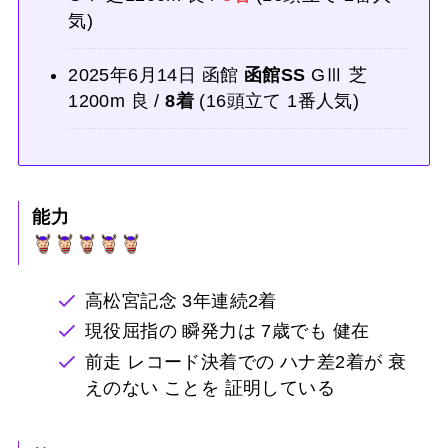
気)
2025年6月14日 函館
函館SS
GⅢ 芝
1200m 良 /
8着
(16頭立て 1番人気)
能力
高松宮記念 3年連続2着
現役屈指の 瞬発力は 7歳でも 健在
前走 レコード決着での ハナ差2着が 衰
えのない ことを 証明している