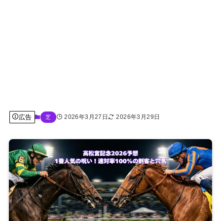
広告
2026年3月27日
2026年3月29日
芝