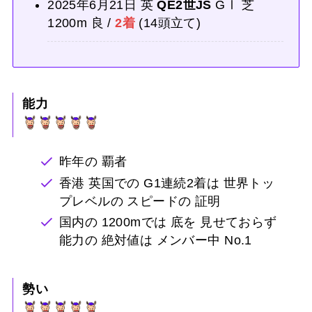
2025年6月21日 英
QE2世JS
GⅠ 芝
1200m 良 /
2着
(14頭立て)
能力
昨年の 覇者
香港 英国での G1連続2着は 世界トッ
プレベルの スピードの 証明
国内の 1200mでは 底を 見せておらず
能力の 絶対値は メンバー中 No.1
勢い