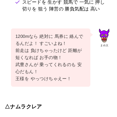
スピードを 生かす 競馬で 一気に 押し
切りを 狙う 陣営の 勝負気配は 高い
1200mなら 絶対に 馬券に 絡んで
るんだよ！ すごいよね！
まめ太
前走は 負けちゃったけど 距離が
短くなれば お手の物！
武豊さんが 乗ってくれるのも 安
心だもん！
王様を やっつけちゃえー！
△ナムラクレア