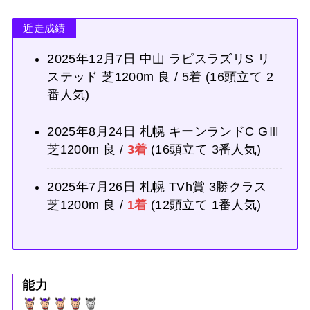
近走成績
2025年12月7日 中山 ラピスラズリS リ
ステッド 芝1200m 良 / 5着 (16頭立て 2
番人気)
2025年8月24日 札幌 キーンランドC GⅢ
芝1200m 良 /
3着
(16頭立て 3番人気)
2025年7月26日 札幌 TVh賞 3勝クラス
芝1200m 良 /
1着
(12頭立て 1番人気)
能力