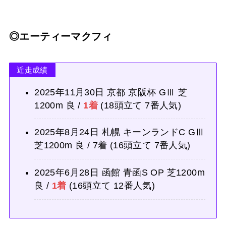
◎エーティーマクフィ
近走成績
2025年11月30日 京都 京阪杯 GⅢ 芝
1200m 良 /
1着
(18頭立て 7番人気)
2025年8月24日 札幌 キーンランドC GⅢ
芝1200m 良 / 7着 (16頭立て 7番人気)
2025年6月28日 函館 青函S OP 芝1200m
良 /
1着
(16頭立て 12番人気)