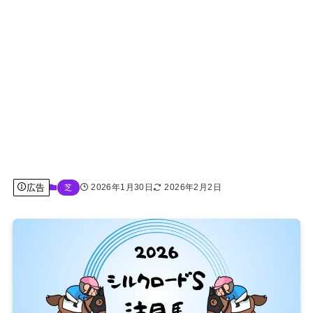
広告
2026年1月30日
2026年2月2日
芝