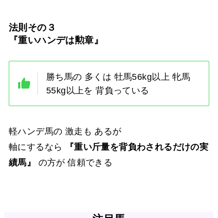
法則その３
『重いハンデは勲章』
勝ち馬の 多くは 牡馬56kg以上 牝馬
55kg以上を 背負っている
軽ハンデ馬の 激走も あるが
軸にするなら
『重い斤量を背負わされるだけの実
績馬』
の方が 信頼できる