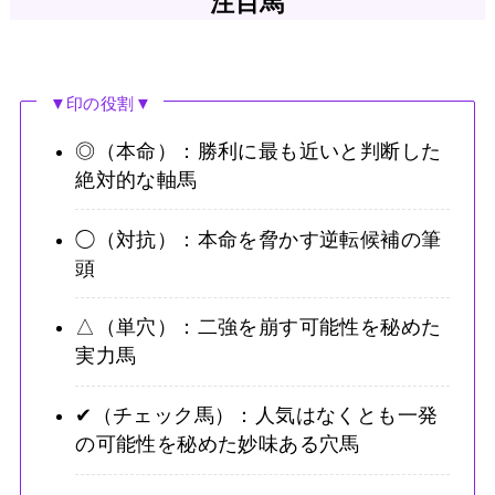
注目馬
▼印の役割▼
◎（本命）：勝利に最も近いと判断した
絶対的な軸馬
◯（対抗）：本命を脅かす逆転候補の筆
頭
△（単穴）：二強を崩す可能性を秘めた
実力馬
✔︎（チェック馬）：人気はなくとも一発
の可能性を秘めた妙味ある穴馬