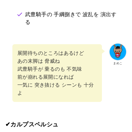
武豊騎手の 手綱捌きで 波乱を 演出す
る
展開待ちのところはあるけど
あの末脚は 脅威ね
まめこ
武豊騎手が 乗るのも 不気味
前が崩れる展開になれば
一気に 突き抜ける シーンも 十分
よ
✔︎カルプスペルシュ