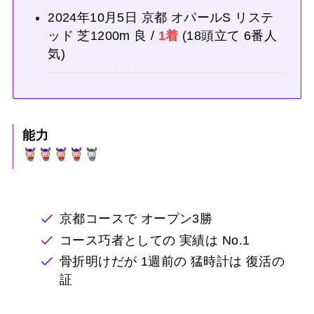
2024年10月5日 京都 オパールS リステ
ッド 芝1200m 良 /
1着
(18頭立て 6番人
気)
能力
京都コースで オープン3勝
コース巧者としての 実績は No.1
骨折明けだが 1週前の 猛時計は 復活の
証