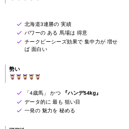
北海道3連勝の 実績
パワーの ある 馬場は 得意
チークピーシーズ効果で 集中力が 増せ
ば 面白い
勢い
「4歳馬」 かつ
『ハンデ54kg』
データ的に 最も 狙い目
一発の 魅力を 秘める