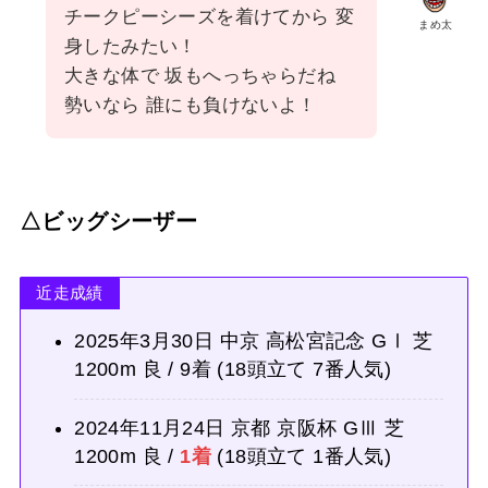
チークピーシーズを着けてから 変
まめ太
身したみたい！
大きな体で 坂もへっちゃらだね
勢いなら 誰にも負けないよ！
△ビッグシーザー
近走成績
2025年3月30日 中京 高松宮記念 GⅠ 芝
1200m 良 / 9着 (18頭立て 7番人気)
2024年11月24日 京都 京阪杯 GⅢ 芝
1200m 良 /
1着
(18頭立て 1番人気)