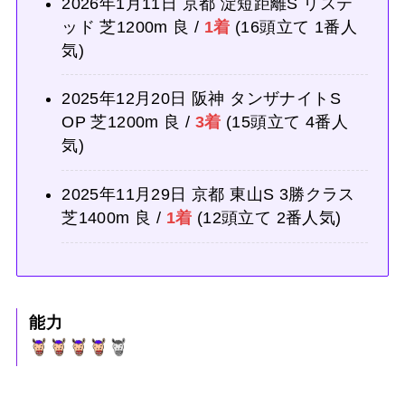
2026年1月11日 京都 淀短距離S リステ
ッド 芝1200m 良 /
1着
(16頭立て 1番人
気)
2025年12月20日 阪神 タンザナイトS
OP 芝1200m 良 /
3着
(15頭立て 4番人
気)
2025年11月29日 京都 東山S 3勝クラス
芝1400m 良 /
1着
(12頭立て 2番人気)
能力