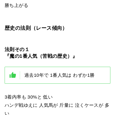
勝ち上がる
歴史の法則（レース傾向）
法則その１
『魔の1番人気（苦戦の歴史）』
過去10年で 1番人気は わずか1勝
3着内率も 30%と 低い
ハンデ戦ゆえに 人気馬が 斤量に 泣くケースが 多
い