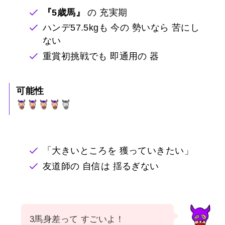
『5歳馬』
の 充実期
ハンデ57.5kgも 今の 勢いなら 苦にし
ない
重賞初挑戦でも 即通用の 器
可能性
「大きいところを 獲っていきたい」
友道師の 自信は 揺るぎない
3馬身差って すごいよ！