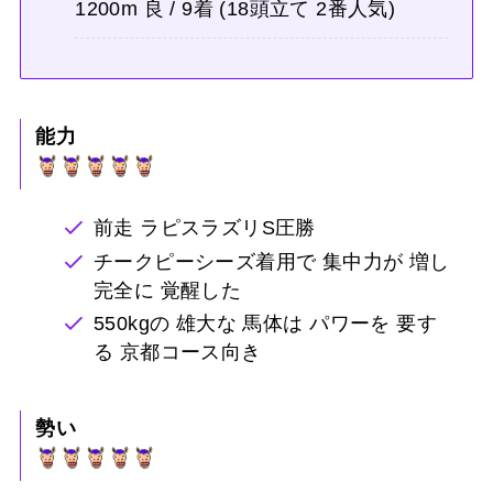
1200m 良 / 9着 (18頭立て 2番人気)
能力
前走 ラピスラズリS圧勝
チークピーシーズ着用で 集中力が 増し
完全に 覚醒した
550kgの 雄大な 馬体は パワーを 要す
る 京都コース向き
勢い