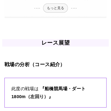
もっと見る
レース展望
戦場の分析（コース紹介）
此度の戦場は
『船橋競馬場・ダート
1800m（左回り）』