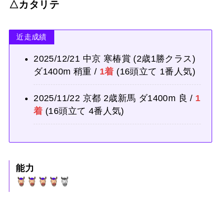
△カタリテ
近走成績
2025/12/21 中京 寒椿賞 (2歳1勝クラス)
ダ1400m 稍重 /
1着
(16頭立て 1番人気)
2025/11/22 京都 2歳新馬 ダ1400m 良 /
1
着
(16頭立て 4番人気)
能力