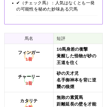
✔︎（チェック馬）：人気はなくとも一発
の可能性を秘めた妙味ある穴馬
馬名
短評
10馬身差の衝撃
フィンガー
覚醒した怪物が砂の
1着
王道を往く
砂の天才児
チャーリー
名手御神本を背に逆
3着
襲の狼煙
無敗の素質馬
カタリテ
距離延長の壁を才能