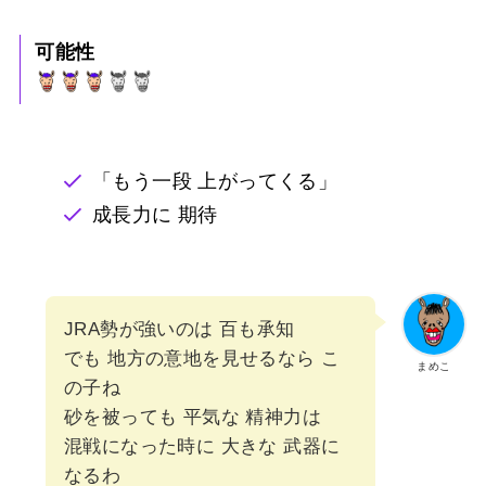
可能性
「もう一段 上がってくる」
成長力に 期待
JRA勢が強いのは 百も承知
でも 地方の意地を見せるなら こ
まめこ
の子ね
砂を被っても 平気な 精神力は
混戦になった時に 大きな 武器に
なるわ