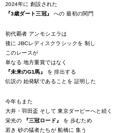
2024年に 創設された
『3歳ダート三冠』
への 最初の関門
初代覇者 アンモシエラは
後に JBCレディスクラシックを 制し
このレースが
単なる 地方重賞ではなく
『未来のG1馬』
を 排出する
伝説の 始発駅であることを 証明した
今年もまた
大井・羽田盃 そして 東京ダービーへと続く
栄光の
『三冠ロード』
を 歩むため
若き 砂の猛者たちが 船橋に 集う