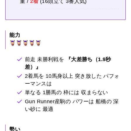
重 /
2着
(16頭立て 3番人気)
能力
前走 未勝利戦を
『大差勝ち（1.9秒
差）』
2着馬を 10馬身以上 突き放した パフォ
ーマンスは
単なる 1勝馬の 枠には 収まらない
Gun Runner産駒の パワーは 船橋の 深
い砂に 最適
勢い