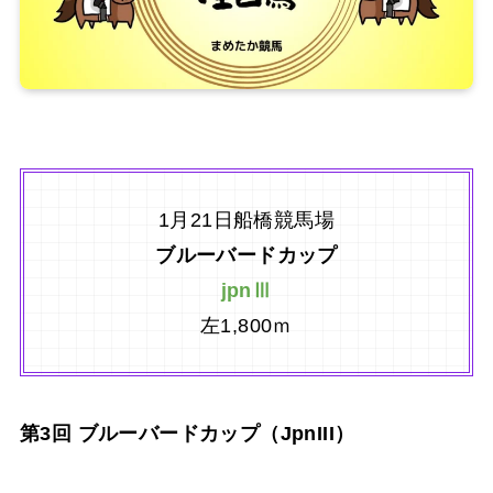
1月21日船橋競馬場
ブルーバードカップ
jpnⅢ
左1,800ｍ
第3回 ブルーバードカップ（JpnIII）