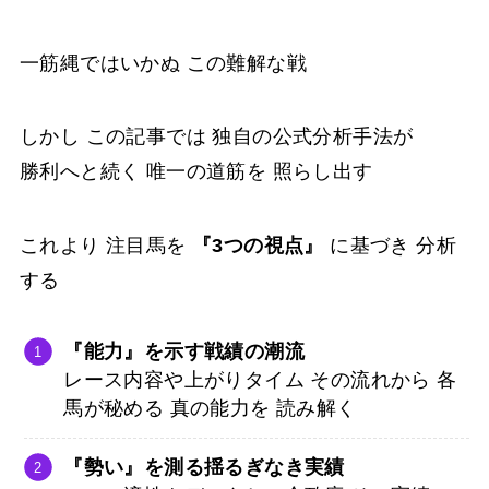
一筋縄ではいかぬ この難解な戦
しかし この記事では 独自の公式分析手法が
勝利へと続く 唯一の道筋を 照らし出す
これより 注目馬を
『3つの視点』
に基づき 分析
する
『能力』を示す戦績の潮流
レース内容や上がりタイム その流れから 各
馬が秘める 真の能力を 読み解く
『勢い』を測る揺るぎなき実績