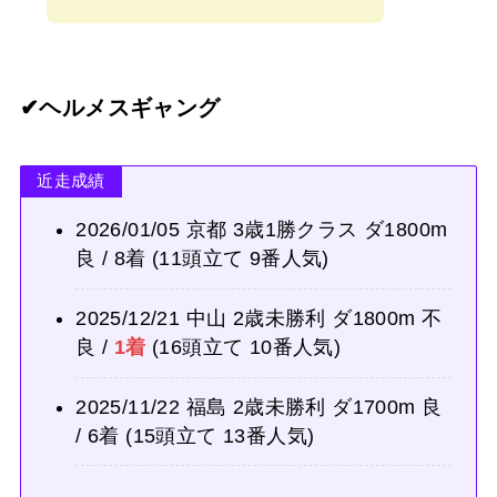
✔︎ヘルメスギャング
近走成績
2026/01/05 京都 3歳1勝クラス ダ1800m
良 / 8着 (11頭立て 9番人気)
2025/12/21 中山 2歳未勝利 ダ1800m 不
良 /
1着
(16頭立て 10番人気)
2025/11/22 福島 2歳未勝利 ダ1700m 良
/ 6着 (15頭立て 13番人気)