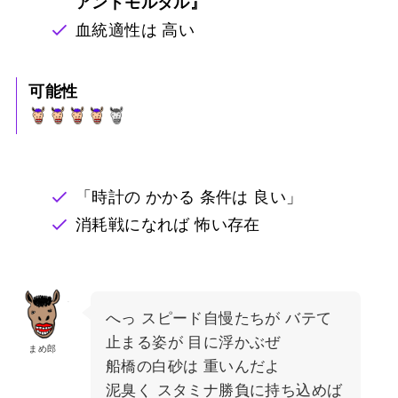
アンドモルタル』
血統適性は 高い
可能性
「時計の かかる 条件は 良い」
消耗戦になれば 怖い存在
へっ スピード自慢たちが バテて
止まる姿が 目に浮かぶぜ
まめ郎
船橋の白砂は 重いんだよ
泥臭く スタミナ勝負に持ち込めば