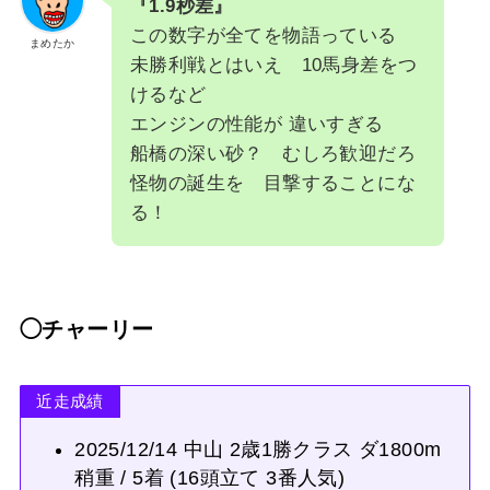
『1.9秒差』
この数字が全てを物語っている
まめたか
未勝利戦とはいえ 10馬身差をつ
けるなど
エンジンの性能が 違いすぎる
船橋の深い砂？ むしろ歓迎だろ
怪物の誕生を 目撃することにな
る！
◯チャーリー
近走成績
2025/12/14 中山 2歳1勝クラス ダ1800m
稍重 / 5着 (16頭立て 3番人気)