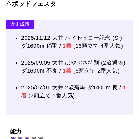
△ポッドフェスタ
近走成績
2025/11/12 大井 ハイセイコー記念 (SI)
ダ1600m 稍重 /
2着
(16頭立て 4番人気)
2025/09/05 大井 はやぶさ特別 (2歳選抜)
ダ1600m 不良 /
1着
(6頭立て 2番人気)
2025/07/01 大井 2歳新馬 ダ1400m 良 /
1
着
(7頭立て 1番人気)
能力