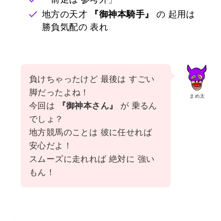
地方の天才
『御神本騎手』
の 起用は
勝負気配の 表れ
負けちゃったけど 最後は すごい
脚だったよね！
まめ太
今回は
『御神本さん』
が 乗るん
でしょ？
地方競馬のことは 彼に任せれば
安心だよ！
スムーズに走れれば 絶対に 強い
もん！