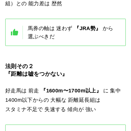
組）との 能力差は 歴然
馬券の軸は 迷わず
『JRA勢』
から
選ぶべきだ
法則その２
『距離は嘘をつかない』
好走馬は 前走
『1600m〜1700m以上』
に 集中
1400m以下からの 大幅な 距離延長組は
スタミナ不足で 失速する 傾向が 強い