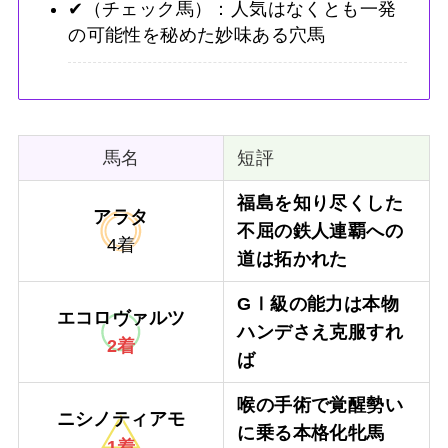
✔︎（チェック馬）：人気はなくとも一発
の可能性を秘めた妙味ある穴馬
馬名
短評
福島を知り尽くした
アラタ
不屈の鉄人連覇への
4着
道は拓かれた
GⅠ級の能力は本物
エコロヴァルツ
ハンデさえ克服すれ
2着
ば
喉の手術で覚醒勢い
ニシノティアモ
に乗る本格化牝馬
1着