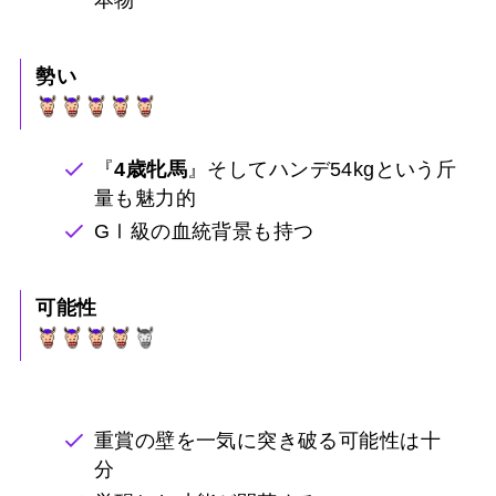
本物
勢い
『
4歳牝馬
』そしてハンデ54kgという斤
量も魅力的
GⅠ級の血統背景も持つ
可能性
重賞の壁を一気に突き破る可能性は十
分