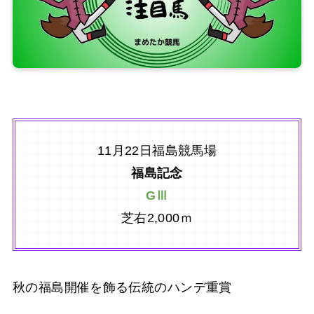
11月22日福島競馬場
福島記念
GⅢ
芝右2,000ｍ
秋の福島開催を飾る伝統のハンデ重賞