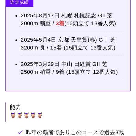
近走成績
2025年8月17日 札幌 札幌記念 GII 芝
2000m 稍重 /
3着
(16頭立て 13番人気)
2025年5月4日 京都 天皇賞(春) GⅠ 芝
3200m 良 / 15着 (15頭立て 13番人気)
2025年3月29日 中山 日経賞 GII 芝
2500m 稍重 / 9着 (15頭立て 12番人気)
能力
昨年の覇者でありこのコースで過去3戦