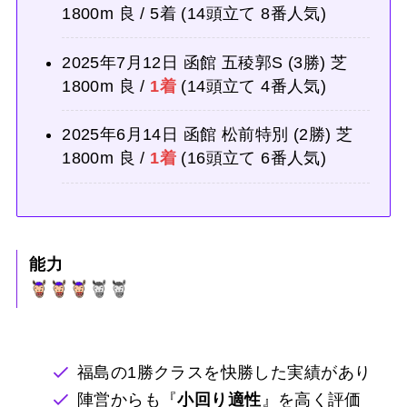
1800m 良 / 5着 (14頭立て 8番人気)
2025年7月12日 函館 五稜郭S (3勝) 芝
1800m 良 /
1着
(14頭立て 4番人気)
2025年6月14日 函館 松前特別 (2勝) 芝
1800m 良 /
1着
(16頭立て 6番人気)
能力
福島の1勝クラスを快勝した実績があり
陣営からも『
小回り適性
』を高く評価