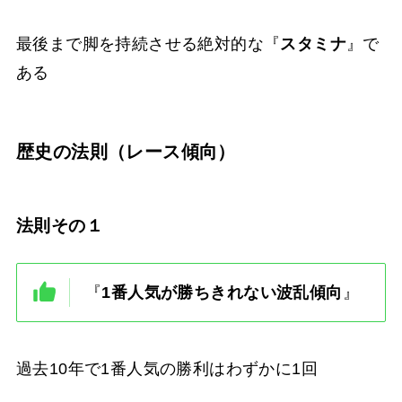
最後まで脚を持続させる絶対的な『
スタミナ
』で
ある
歴史の法則（レース傾向）
法則その１
『
1番人気が勝ちきれない波乱傾向
』
過去10年で1番人気の勝利はわずかに1回