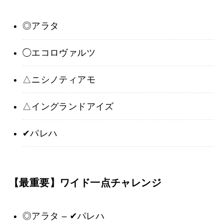
◎アラタ
◯エコロヴァルツ
△ニシノティアモ
△イングランドアイズ
✔︎パレハ
【最重要】ワイド一点チャレンジ
◎アラタ – ✔︎パレハ