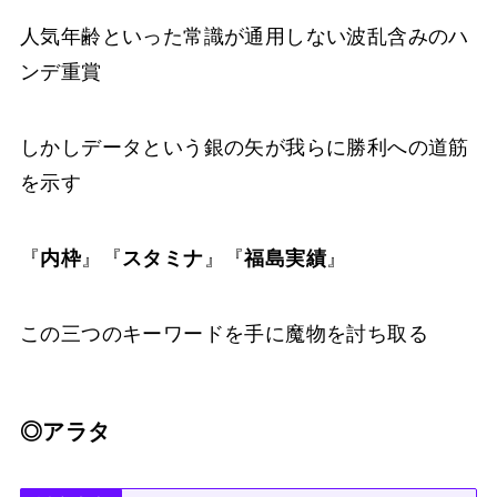
人気年齢といった常識が通用しない波乱含みのハ
ンデ重賞
しかしデータという銀の矢が我らに勝利への道筋
を示す
『
内枠
』『
スタミナ
』『
福島実績
』
この三つのキーワードを手に魔物を討ち取る
◎アラタ