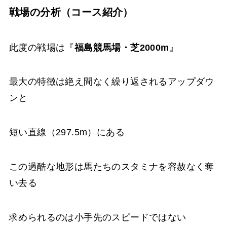
戦場の分析（コース紹介）
此度の戦場は『
福島競馬場・芝2000m
』
最大の特徴は絶え間なく繰り返されるアップダウ
ンと
短い直線（297.5m）にある
この過酷な地形は馬たちのスタミナを容赦なく奪
い去る
求められるのは小手先のスピードではない