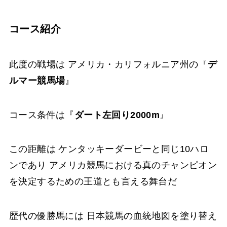
コース紹介
此度の戦場は アメリカ・カリフォルニア州の『
デ
ルマー競馬場
』
コース条件は『
ダート左回り2000m
』
この距離は ケンタッキーダービーと同じ10ハロ
ンであり アメリカ競馬における真のチャンピオン
を決定するための王道とも言える舞台だ
歴代の優勝馬には 日本競馬の血統地図を塗り替え