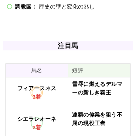
調教国：
歴史の壁と変化の兆し
注目馬
馬名
短評
雪辱に燃えるデルマ
フィアースネス
ーの新しき覇王
3着
連覇の偉業を狙う不
シエラレオーネ
屈の現役王者
2着