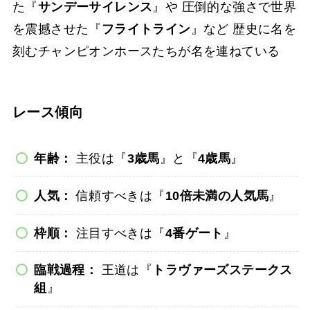
た『
サンデーサイレンス
』や 圧倒的な強さで世界
を震撼させた『
フライトライン
』など 歴史に名を
刻むチャンピオンホースたちが名を連ねている
レース傾向
年齢：
主役は『
3歳馬
』と『
4歳馬
』
人気：
信頼すべきは『
10倍未満の人気馬
』
枠順：
注目すべきは『
4番ゲート
』
臨戦過程：
王道は『
トラヴァーズステークス
組
』