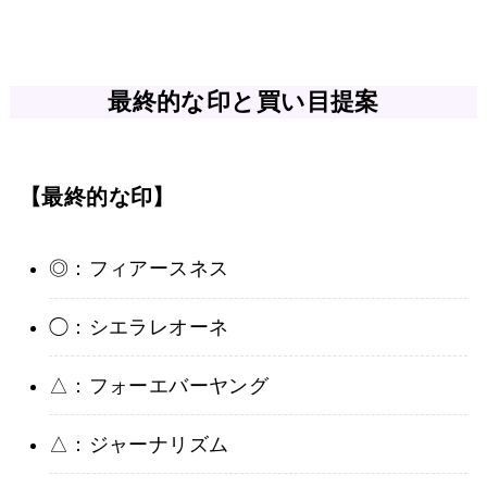
最終的な印と買い目提案
【最終的な印】
◎：フィアースネス
◯：シエラレオーネ
△：フォーエバーヤング
△：ジャーナリズム