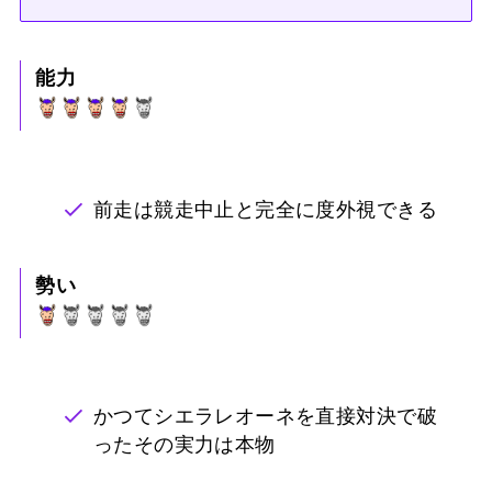
能力
前走は競走中止と完全に度外視できる
勢い
かつてシエラレオーネを直接対決で破
ったその実力は本物