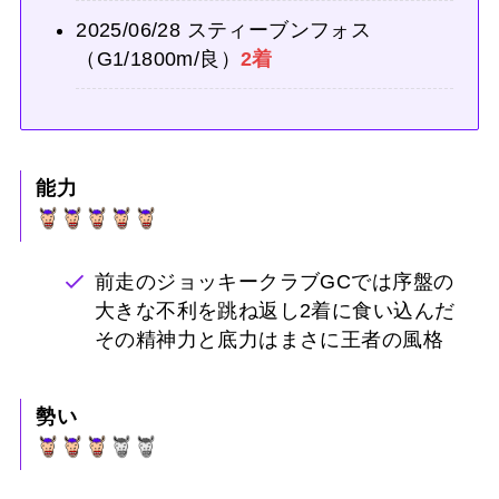
2025/06/28 スティーブンフォス
（G1/1800m/良）
2着
能力
前走のジョッキークラブGCでは序盤の
大きな不利を跳ね返し2着に食い込んだ
その精神力と底力はまさに王者の風格
勢い