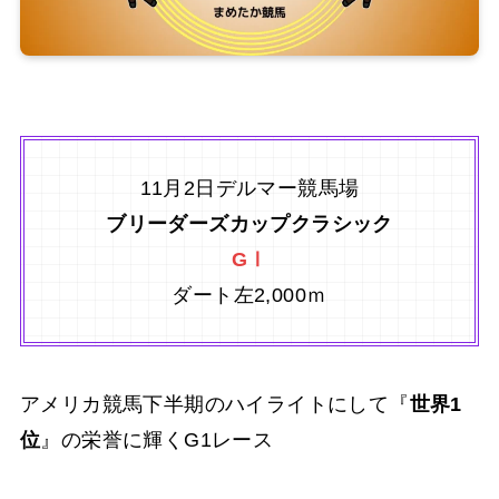
11月2日デルマー競馬場
ブリーダーズカップクラシック
GⅠ
ダート左2,000ｍ
アメリカ競馬下半期のハイライトにして『
世界1
位
』の栄誉に輝くG1レース