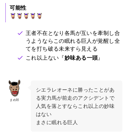
可能性
王者不在となり各馬が互いを牽制し合
うようならこの眠れる巨人が覚醒し全
てを打ち破る未来すら見える
これ以上ない『
妙味ある一頭
』
シエラレオーネに勝ったことがあ
る実力馬が前走のアクシデントで
まめ郎
人気を落とすならこれ以上の妙味
はない
まさに眠れる巨人