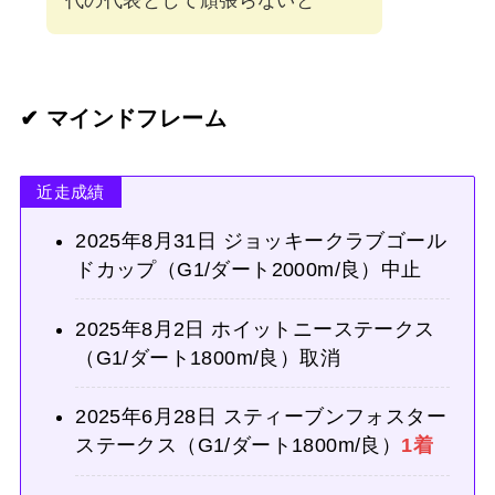
代の代表として頑張らないと
✔︎ マインドフレーム
近走成績
2025年8月31日 ジョッキークラブゴール
ドカップ（G1/ダート2000m/良）中止
2025年8月2日 ホイットニーステークス
（G1/ダート1800m/良）取消
2025年6月28日 スティーブンフォスター
ステークス（G1/ダート1800m/良）
1着