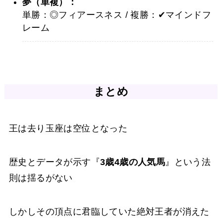
夢（単複）：
単勝：◎フィアースネス / 複勝：✔︎マインドフ
レーム
まとめ
王は去り玉座は空位となった
歴史とデータが示す『
3歳4歳の人気馬
』という法
則は揺るがない
しかしその頂点に君臨していた絶対王者が消えた