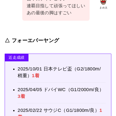
連覇目指して頑張ってほしい
まめ太
あの最後の脚はすごい
△ フォーエバーヤング
近走成績
2025/10/01 日本テレビ盃（G2/1800m/
稍重）
1着
2025/04/05 ドバイWC（G1/2000m/良）
3着
2025/02/22 サウジC（G1/1800m/良）
1