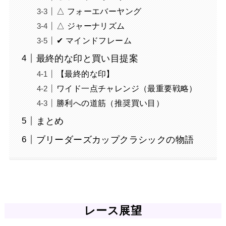
△ フォーエバーヤング
△ ジャーナリズム
✔︎ マインドフレーム
最終的な印と買い目提案
【最終的な印】
ワイド一点チャレンジ（最重要戦略）
勝利への道筋（推奨買い目）
まとめ
ブリーダーズカップクラシックの物語
レース展望