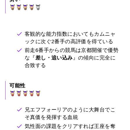
客観的な能力指数においてもカムニャ
ックに次ぐ2番手の高評価を得ている
前走6番手からの競馬は京都開催で優勢
な『
差し・追い込み
』の傾向に完全に
合致する
可能性
兄エフフォーリアのように大舞台でこ
そ真価を発揮する血統
気性面の課題をクリアすれば王座を奪