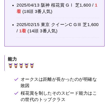
2025/04/13 阪神 桜花賞 GⅠ 芝1,600 /
1
着
(18頭 3番人気)
2025/02/15 東京 クイーンC GⅢ 芝1,600
/
1着
(14頭 3番人気)
能力
オークスは距離が長かったのが明確な
敗因
桜花賞を制したそのスピード能力はこ
の世代のトップクラス