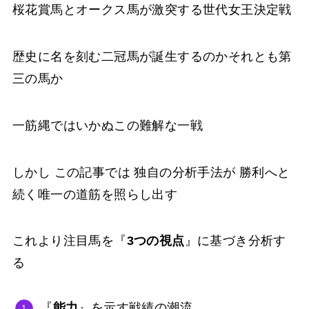
桜花賞馬とオークス馬が激突する世代女王決定戦
歴史に名を刻む二冠馬が誕生するのかそれとも第
三の馬か
一筋縄ではいかぬこの難解な一戦
しかし この記事では 独自の分析手法が 勝利へと
続く唯一の道筋を照らし出す
これより注目馬を『
3つの視点
』に基づき分析す
る
『
能力
』を示す戦績の潮流