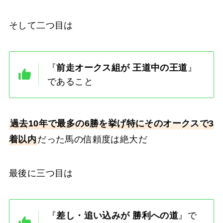
そして二つ目は
『
前走オークス組が 王道中の王道
』
であること
過去10年で最多の6勝を挙げ特にそのオークスで3
着以内
だった馬の信頼度は絶大だ
最後に三つ目は
『
差し・追い込みが 勝利への道
』で