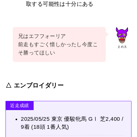
取する可能性は十分にある
兄はエフフォーリア
前走もすごく惜しかったし今度こ
まめ太
そ勝ってほしい
△ エンブロイダリー
近走成績
2025/05/25 東京 優駿牝馬 GⅠ 芝2,400 /
9着 (18頭 1番人気)