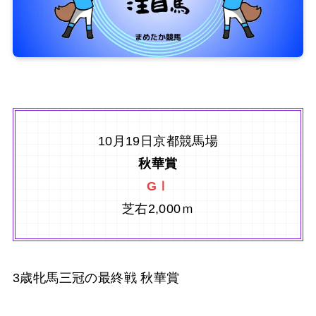
10月19日京都競馬場
秋華賞
GⅠ
芝右2,000ｍ
3歳牝馬三冠の最終戦 秋華賞