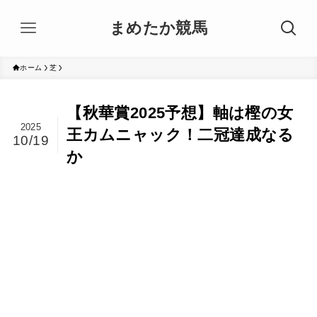
まめたか競馬
ホーム
芝
【秋華賞2025予想】軸は樫の女
2025
王カムニャック！二冠達成なる
10/19
か