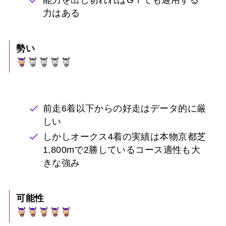
能力を出し切れればGⅠでも通用する
力はある
勢い
前走6着以下からの好走はデータ的に厳
しい
しかしオークス4着の実績は本物京都芝
1,800mで2勝しているコース適性も大
きな強み
可能性