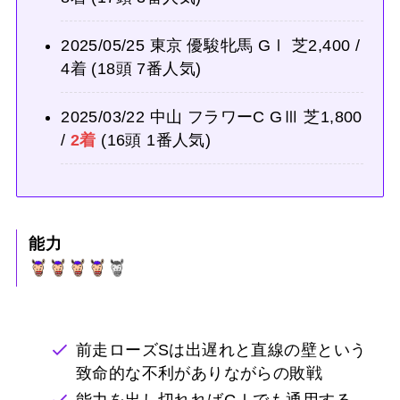
2025/05/25 東京 優駿牝馬 GⅠ 芝2,400 /
4着 (18頭 7番人気)
2025/03/22 中山 フラワーC GⅢ 芝1,800
/
2着
(16頭 1番人気)
能力
前走ローズSは出遅れと直線の壁という
致命的な不利がありながらの敗戦