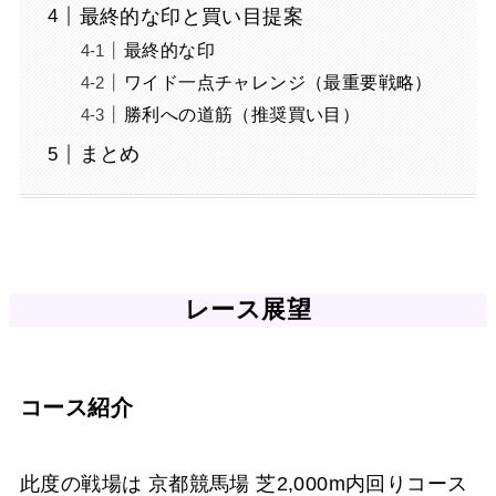
最終的な印と買い目提案
最終的な印
ワイド一点チャレンジ（最重要戦略）
勝利への道筋（推奨買い目）
まとめ
レース展望
コース紹介
此度の戦場は 京都競馬場 芝2,000m内回りコース