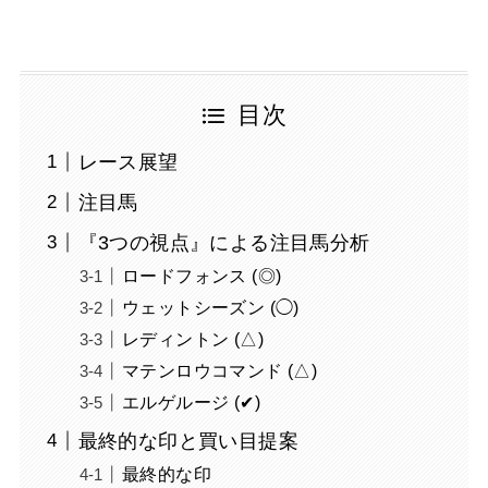
目次
レース展望
注目馬
『3つの視点』による注目馬分析
ロードフォンス (◎)
ウェットシーズン (◯)
レディントン (△)
マテンロウコマンド (△)
エルゲルージ (✔︎)
最終的な印と買い目提案
最終的な印