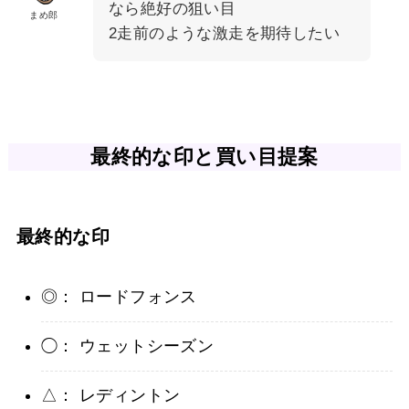
なら絶好の狙い目
まめ郎
2走前のような激走を期待したい
最終的な印と買い目提案
最終的な印
◎： ロードフォンス
◯： ウェットシーズン
△： レディントン