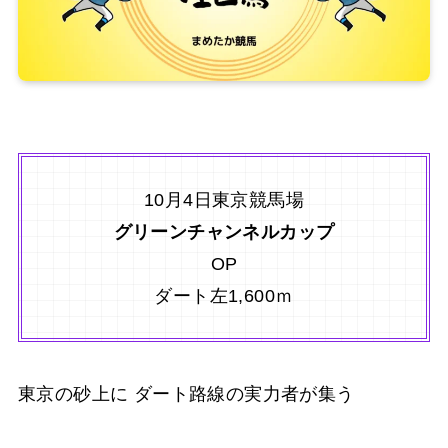
10月4日東京競馬場
グリーンチャンネルカップ
OP
ダート左1,600ｍ
東京の砂上に ダート路線の実力者が集う