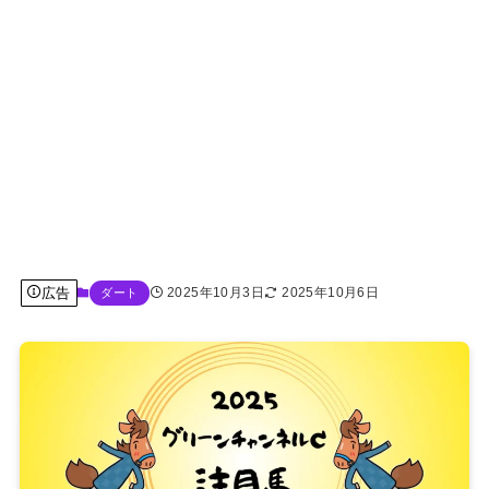
広告
2025年10月3日
2025年10月6日
ダート