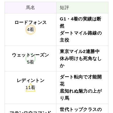
馬名
短評
G1・4着の実績は断
ロードフォンス
然
4着
ダートマイル路線の
主役
東京マイル2連勝中
ウェットシーズン
休み明けも死角なし
5着
か
ダート転向で才能開
レディントン
花
11着
底知れぬ魅力の上が
り馬
世代トップクラスの
マテンロウコマンド