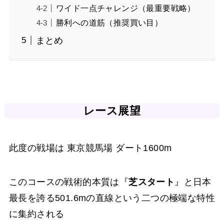
ワイド一点チャレンジ（最重要戦略）
勝利への道筋（推奨買い目）
まとめ
レース展望
此度の戦場は 東京競馬場 ダート1600m
このコースの戦術的本質は『
芝スタート
』と日本
最長を誇る501.6mの直線という二つの極端な特性
に集約される