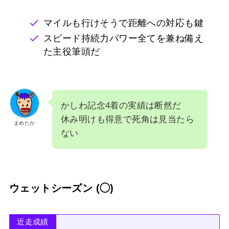
マイルも行けそうで距離への対応も鍵
スピード持続力パワー全てを兼ね備え
た主役筆頭だ
かしわ記念4着の実績は断然だ
休み明けも得意で死角は見当たら
まめたか
ない
ウェットシーズン (◯)
近走成績