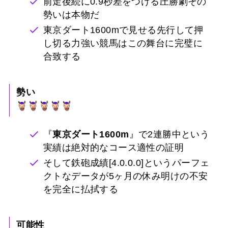
前走後続に0.9秒差をつける圧勝劇その
勢いは本物だ
東京ダート1600mで見せる先行して押
し切る力強い競馬はこの舞台に完璧に
合致する
勢い
『
東京ダート1600m
』で2連勝中という
実績は絶対的なコース適性の証明
そして鉄砲成績[4.0.0.0]というパーフェ
クトなデータが5ヶ月の休み明けの不安
を完全に払拭する
可能性