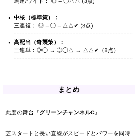
馬連/ワイド： ◎ – ◯△△ (3点)
中核（標準策）：
三連複： ◎ – ◯ – △△✔︎ (3点)
高配当（奇襲策）：
三連単：◎◯ → ◎◯△ → △△✔︎（8点）
まとめ
此度の舞台『
グリーンチャンネルC
』
芝スタートと長い直線がスピードとパワーを同時