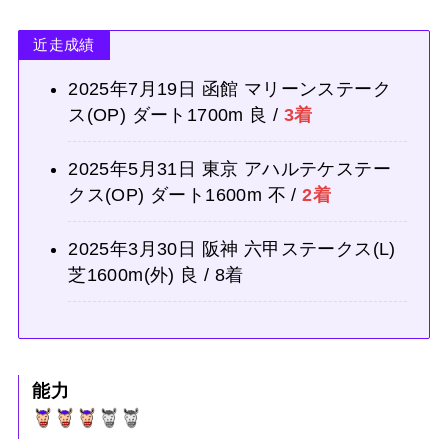
近走成績
2025年7月19日 函館 マリーンステーク
ス(OP) ダート1700m 良 /
3着
2025年5月31日 東京 アハルテケステー
クス(OP) ダート1600m 不 /
2着
2025年3月30日 阪神 六甲ステークス(L)
芝1600m(外) 良 / 8着
能力