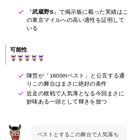
『
武蔵野S
』で掲示板に載った実績はこ
の東京マイルへの高い適性を証明して
いる
可能性
陣営が「1600mベスト」と公言する通
りこの舞台はまさに絶好の条件
近走の敗戦で人気薄となる今回まさに
妙味ある一頭として輝きを放つ
ベストとするこの舞台で人気落ち