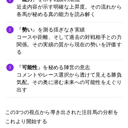
近走内容が示す明確な上昇度。その流れから
各馬が秘める真の能力を読み解く
『
勢い
』を測る揺ぎなき実績
コースや距離、そして過去の対戦相手との力
関係。その実績の質から現在の勢いを評価す
る
『
可能性
』を秘める陣営の意志
コメントやレース選択から透けて見える勝負
気配。その奥に潜む未来への可能性をえぐり
出す
この3つの視点から導き出された注目馬の分析を
これより開始する