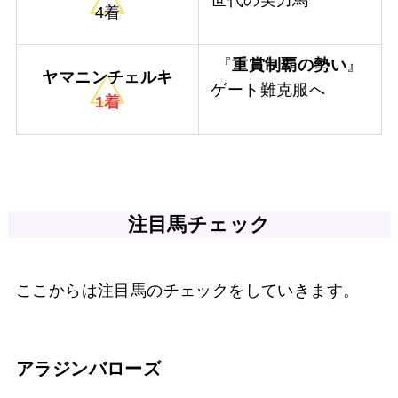
世代の実力馬
4着
『
重賞制覇の勢い
』
ヤマニンチェルキ
ゲート難克服へ
1着
注目馬チェック
ここからは注目馬のチェックをしていきます。
アラジンバローズ