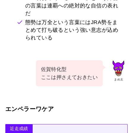
の言葉は連覇への絶対的な自信の表れ
だ
態勢は万全という言葉にはJRA勢をま
とめて打ち破るという強い意志が込め
られている
佐賀特化型
ここは押さえておきたい
まめ太
エンペラーワケア
近走成績