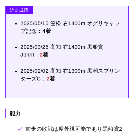
近走成績
2025/05/15 笠松 右1400m オグリキャッ
プ記念：
4着
2025/03/25 高知 右1400m 黒船賞
JpnIII：
2
着
2025/02/02 高知 右1300m 黒潮スプリン
ターズC：
2
着
能力
前走の敗戦は度外視可能であり黒船賞2