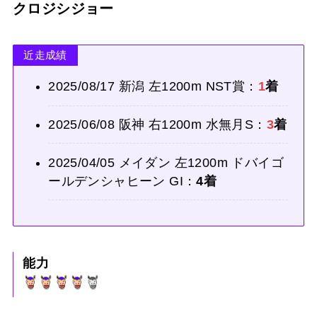
クロジシジョー
近走成績
2025/08/17 新潟 左1200m NST賞：
1
着
2025/06/08 阪神 右1200m 水無月S：
3
着
2025/04/05 メイダン 左1200m ドバイゴ
ールデンシャヒーン GI：
4着
能力