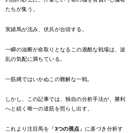
たちが集う。
実績馬が沈み、伏兵が台頭する。
一瞬の油断が命取りとなるこの過酷な戦場は、波
乱の気配に満ちている。
一筋縄ではいかぬこの難解な一戦。
しかし、この記事では、独自の分析手法が、勝利
へと続く唯一の道筋を照らし出す。
これより注目馬を『
3つの視点
』に基づき分析す