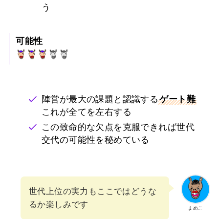
う
可能性
陣営が最大の課題と認識する
ゲート難
これが全てを左右する
この致命的な欠点を克服できれば世代
交代の可能性を秘めている
世代上位の実力もここではどうな
るか楽しみです
まめこ