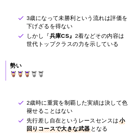
3歳になって未勝利という流れは評価を
下げざるを得ない
しかし『
兵庫CS』
2着などその内容は
世代トップクラスの力を示している
勢い
2歳時に重賞を制覇した実績は決して色
褪せることはない
先行差し自在というレースセンスは
小
回りコースで大きな武器
となる