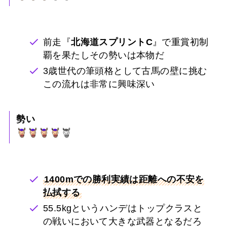
前走『
北海道スプリントC
』で重賞初制
覇を果たしその勢いは本物だ
3歳世代の筆頭格として古馬の壁に挑む
この流れは非常に興味深い
勢い
1400mでの勝利実績は距離への不安を
払拭する
55.5kgというハンデはトップクラスと
の戦いにおいて大きな武器となるだろ