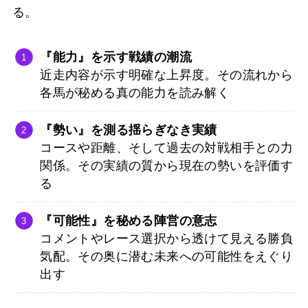
る。
『能力』を示す戦績の潮流
近走内容が示す明確な上昇度。その流れから
各馬が秘める真の能力を読み解く
『勢い』を測る揺らぎなき実績
コースや距離、そして過去の対戦相手との力
関係。その実績の質から現在の勢いを評価す
る
『可能性』を秘める陣営の意志
コメントやレース選択から透けて見える勝負
気配。その奥に潜む未来への可能性をえぐり
出す