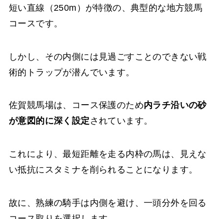
短い直線（250m）が特徴の、典型的な地方競馬
コースです。
しかし、その内側には見過ごすことのできない戦
術的トラップが潜んでいます。
佐賀競馬場は、コース保護のため
内ラチ沿いの砂
が意図的に深く設定
されています。
これにより、最短距離を走る内枠の馬は、見えな
い抵抗にスタミナを削られることになります。
故に、熟練の騎手は内側を避け、一頭分外を回る
コース取りを選択します。