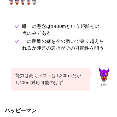
唯一の懸念は1400mという距離その一
点のみである
この距離の壁を今の勢いで乗り越えら
れるか陣営の選択がその可能性を問う
能力は高くベストは1,200ｍだが
1,400ｍ対応可能のはず
まめ太
ハッピーマン