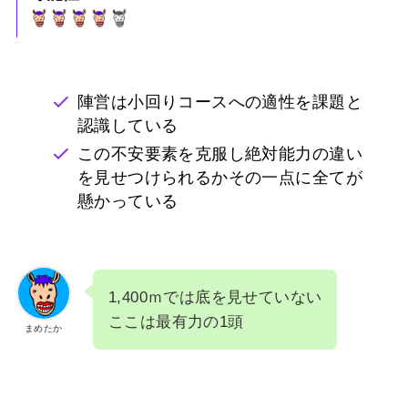
陣営は小回りコースへの適性を課題と
認識している
この不安要素を克服し絶対能力の違い
を見せつけられるかその一点に全てが
懸かっている
1,400ｍでは底を見せていない
ここは最有力の1頭
まめたか