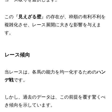
この『
見えざる壁
』の存在が、枠順の有利不利を
複雑化させ、レース展開に大きな影響を与えま
す。
レース傾向
当レースは、各馬の能力を均一化するための
ハン
デ戦
です。
しかし、過去のデータは、この前提を覆す驚くべ
き傾向を示しています。