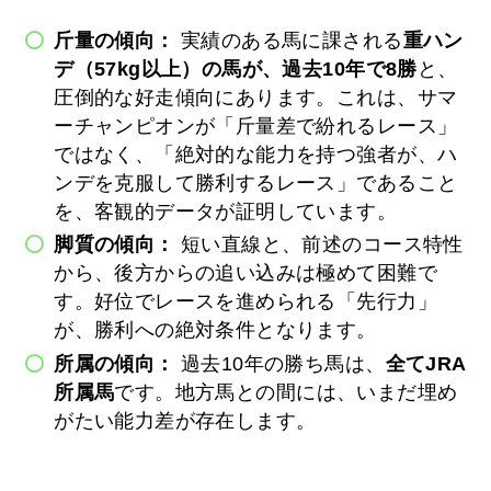
斤量の傾向：
実績のある馬に課される
重ハン
デ（57kg以上）の馬が、過去10年で8勝
と、
圧倒的な好走傾向にあります。これは、サマ
ーチャンピオンが「斤量差で紛れるレース」
ではなく、「絶対的な能力を持つ強者が、ハ
ンデを克服して勝利するレース」であること
を、客観的データが証明しています。
脚質の傾向：
短い直線と、前述のコース特性
から、後方からの追い込みは極めて困難で
す。好位でレースを進められる「先行力」
が、勝利への絶対条件となります。
所属の傾向：
過去10年の勝ち馬は、
全てJRA
所属馬
です。地方馬との間には、いまだ埋め
がたい能力差が存在します。