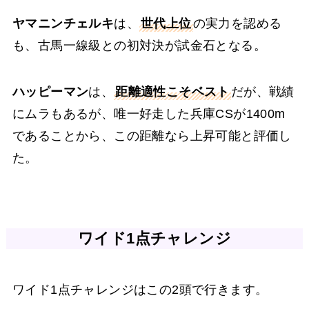
ヤマニンチェルキ
は、
世代上位
の実力を認める
も、古馬一線級との初対決が試金石となる。
ハッピーマン
は、
距離適性こそベスト
だが、戦績
にムラもあるが、唯一好走した兵庫CSが1400m
であることから、この距離なら上昇可能と評価し
た。
ワイド1点チャレンジ
ワイド1点チャレンジはこの2頭で行きます。