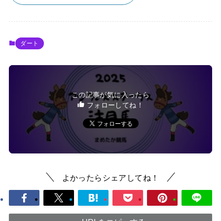
ダート
この記事が気に入ったら
フォローしてね！
よかったらシェアしてね！