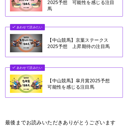
2025予想 可能性を感じる注目
馬
あわせて読みたい
【中山競馬】京葉ステークス
2025予想 上昇期待の注目馬
あわせて読みたい
【中山競馬】皐月賞2025予想
可能性を感じる注目馬
最後までお読みいただきありがとうございます