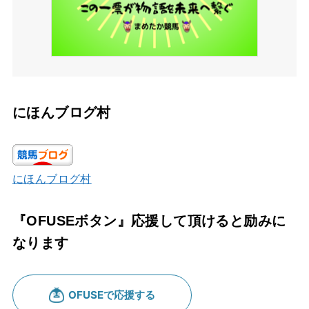
にほんブログ村
にほんブログ村
『OFUSEボタン』応援して頂けると励みに
なります