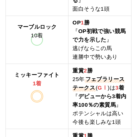
る
』
面白そうな1頭
OP
1
勝
マーブルロック
『
OP初戦で強い競馬
10着
で力を示した
』
逃げならこの馬
連勝中で勢いあり
重賞
2
勝
ミッキーファイト
25年
フェブラリース
1着
テークス
(
GⅠ
)は
3
着
『
デビューから3着内
率100％の素質馬
』
ポテンシャルは高い
今後も楽しみな1頭
重賞
1
勝