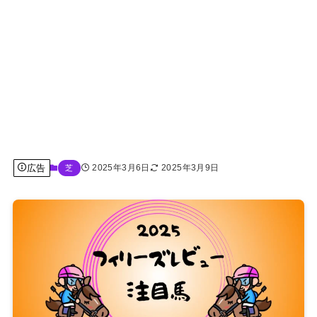
広告
2025年3月6日
2025年3月9日
芝