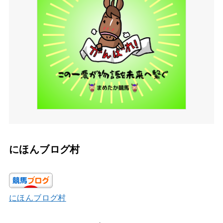
にほんブログ村
にほんブログ村