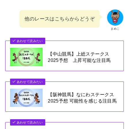
他のレースはこちらからどうぞ
まめこ
あわせて読みたい
【中山競馬】上総ステークス
2025予想 上昇可能な注目馬
あわせて読みたい
【阪神競馬】なにわステークス
2025予想 可能性を感じる注目馬
あわせて読みたい