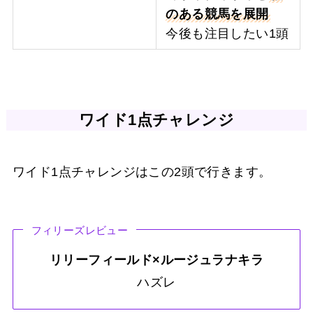
のある競馬を展開
今後も注目したい1頭
ワイド1点チャレンジ
ワイド1点チャレンジはこの2頭で行きます。
フィリーズレビュー
リリーフィールド×ルージュラナキラ
ハズレ