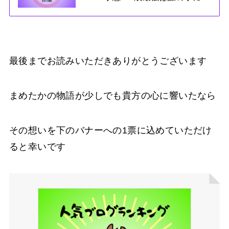
最後までお読みいただきありがとうございます
まめたかの物語が少しでも貴方の心に響いたなら
その想いを下のバナーへの1票に込めていただけ
ると幸いです