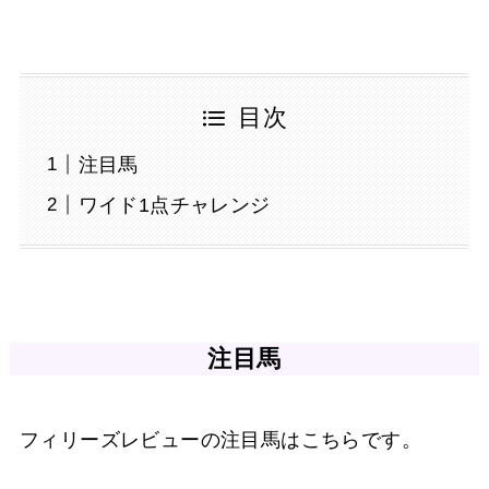
目次
注目馬
ワイド1点チャレンジ
注目馬
フィリーズレビューの注目馬はこちらです。