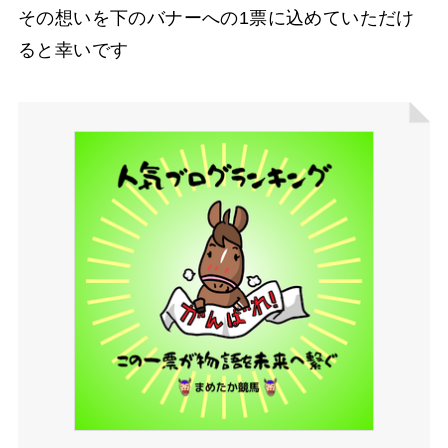
その想いを下のバナーへの1票に込めていただけ
ると幸いです