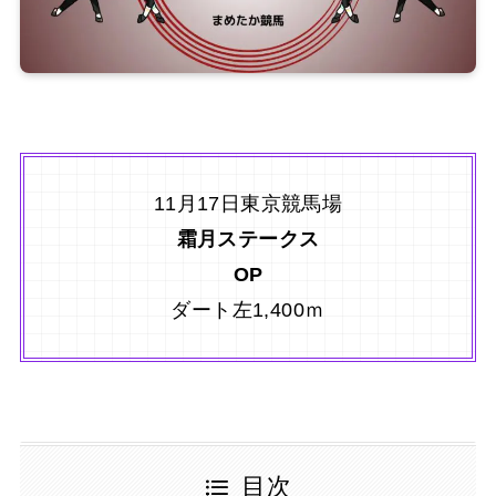
11月17日東京競馬場
霜月ステークス
OP
ダート左1,400ｍ
目次