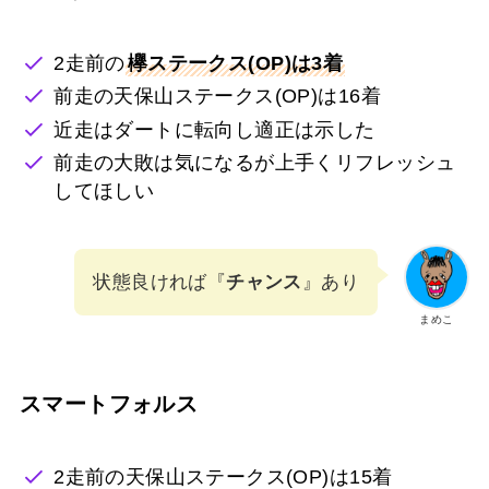
2走前の
欅ステークス(OP)は3着
前走の天保山ステークス(OP)は16着
近走はダートに転向し適正は示した
前走の大敗は気になるが上手くリフレッシュ
してほしい
状態良ければ『
チャンス
』あり
まめこ
スマートフォルス
2走前の天保山ステークス(OP)は15着