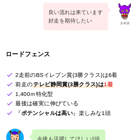
良い流れは来ています
好走を期待したい
まめ太
ロードフェンス
2走前のBSイレブン賞(3勝クラス)は6着
前走の
テレビ静岡賞(3勝クラス)は
1着
1,400ｍ特化型
最後は確実に伸びている
『
ポテンシャルは高い
』楽しみな1頭
今後も活躍してほしい1頭