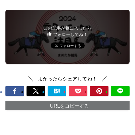
この記事が気に入ったら
フォローしてね！
よかったらシェアしてね！
URLをコピーする