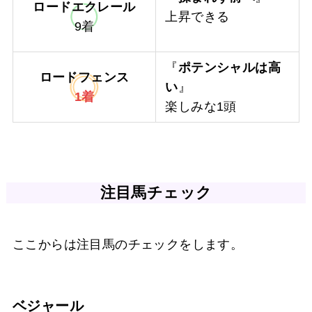
ロードエクレール
上昇できる
9着
『
ポテンシャルは高
ロードフェンス
い
』
1着
楽しみな1頭
注目馬チェック
ここからは注目馬のチェックをします。
ベジャール