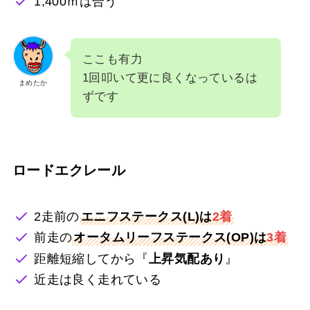
1,400ｍは合う
ここも有力
1回叩いて更に良くなっているは
まめたか
ずです
ロードエクレール
2走前の
エニフステークス(L)は
2着
前走の
オータムリーフステークス(OP)は
3着
距離短縮してから『
上昇気配あり
』
近走は良く走れている