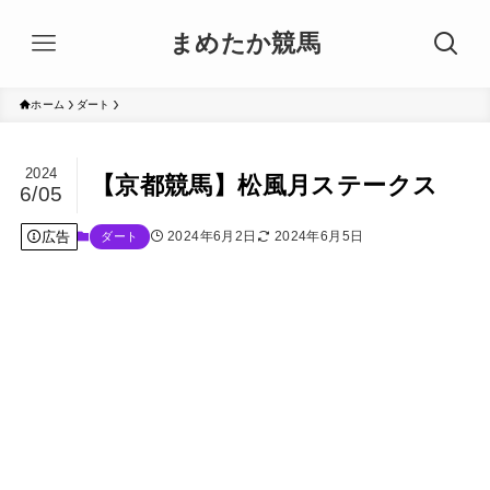
まめたか競馬
ホーム
ダート
2024
【京都競馬】松風月ステークス
6/05
広告
2024年6月2日
2024年6月5日
ダート