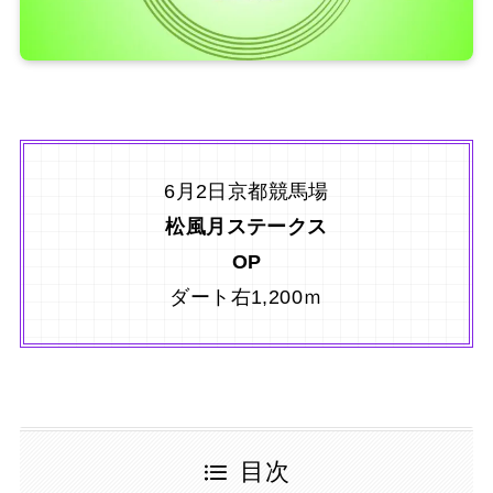
6月2日京都競馬場
松風月ステークス
OP
ダート右1,200ｍ
目次