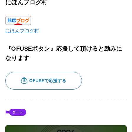
にほんブログ村
にほんブログ村
『OFUSEボタン』応援して頂けると励みに
なります
ダート