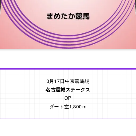
3月17日中京競馬場
名古屋城ステークス
OP
ダート左1,800ｍ