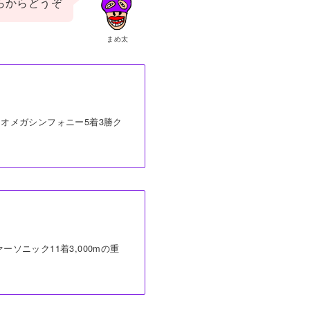
らからどうぞ
まめ太
評 オメガシンフォニー5着3勝ク
ーソニック11着3,000mの重