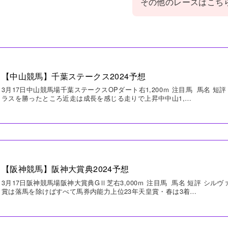
その他のレースはこち
【中山競馬】千葉ステークス2024予想
3月17日中山競馬場千葉ステークスOPダート右1,200ｍ 注目馬 馬名 短
ラスを勝ったところ近走は成長を感じる走りで上昇中中山1,…
【阪神競馬】阪神大賞典2024予想
3月17日阪神競馬場阪神大賞典GⅡ芝右3,000ｍ 注目馬 馬名 短評 シルヴァ
賞は落馬を除けばすべて馬券内能力上位23年天皇賞・春は3着…