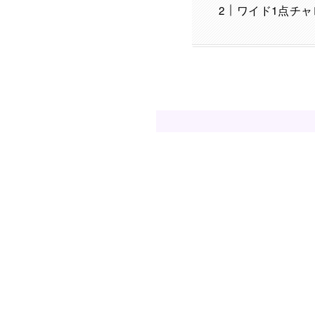
ワイド1点チャ