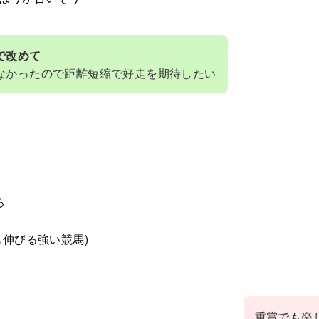
で改めて
なかったので距離短縮で好走を期待したい
ろ
も伸びる強い競馬)
重賞でも楽