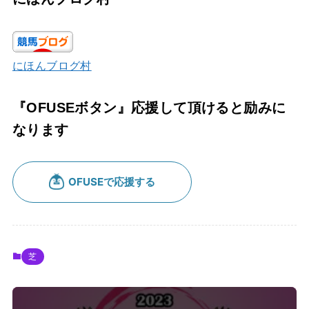
にほんブログ村
『OFUSEボタン』応援して頂けると励みに
なります
芝