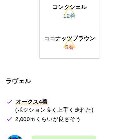
コンクシェル
12着
ココナッツブラウン
5着
ラヴェル
オークス4着
(ポジション良く上手く走れた)
2,000ｍくらいが良さそう