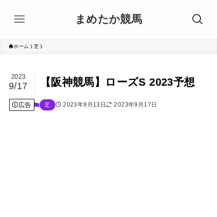
まめたか競馬
ホーム
芝
2023
【阪神競馬】ローズS 2023予想
9/17
広告
2023年9月13日
2023年9月17日
芝