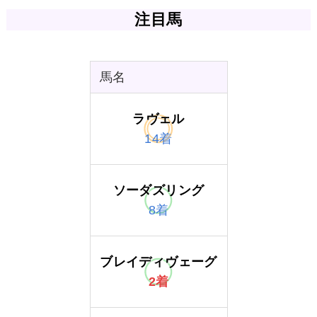
注目馬
馬名
ラヴェル
14着
ソーダズリング
8着
ブレイディヴェーグ
2着