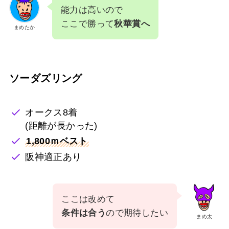
能力は高いので
ここで勝って
秋華賞へ
まめたか
ソーダズリング
オークス8着
(距離が長かった)
1,800ｍベスト
阪神適正あり
ここは改めて
条件は合う
ので期待したい
まめ太