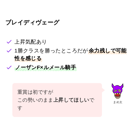
ブレイディヴェーグ
上昇気配あり
1勝クラスを勝ったところだが
余力残しで可能
性を感じる
ノーザンF×ルメール騎手
重賞は初ですが
この勢いのまま
上昇してほしい
で
まめ太
す