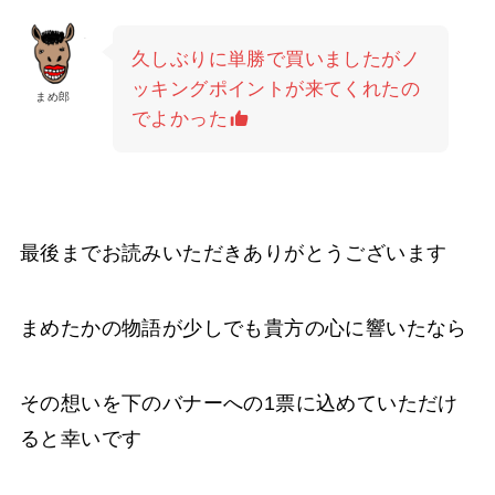
久しぶりに単勝で買いましたがノ
ッキングポイントが来てくれたの
まめ郎
でよかった
最後までお読みいただきありがとうございます
まめたかの物語が少しでも貴方の心に響いたなら
その想いを下のバナーへの1票に込めていただけ
ると幸いです