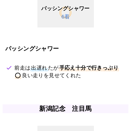
パッシングシャワー
6着
パッシングシャワー
前走は
出遅れ
たが
手応え十分で行きっぷり
良い走りを見せてくれた
新潟記念 注目馬