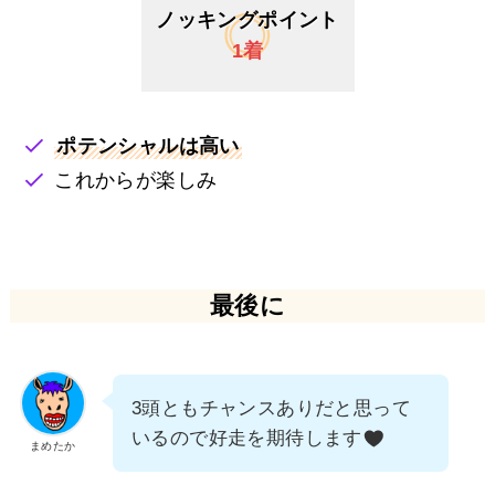
ノッキングポイント
1着
ポテンシャルは高い
これからが楽しみ
最後に
3頭ともチャンスありだと思って
いるので好走を期待します
まめたか