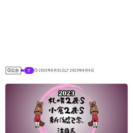
広告
2023年8月31日
2023年9月4日
芝