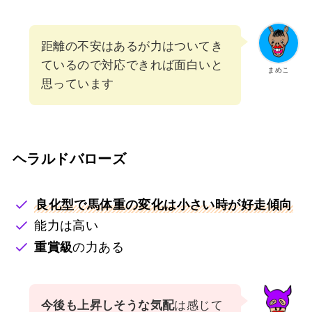
距離の不安はあるが力はついてき
ているので対応できれば面白いと
まめこ
思っています
ヘラルドバローズ
良化型で馬体重の変化は小さい時が好走傾向
能力は高い
重賞級
の力ある
今後も上昇しそうな気配
は感じて