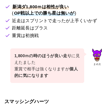
新潟ダ1,800ｍは相性が良い
(
OP戦以上での勝ち星は無いが
)
近走はスプリントで走ったが上手くいかず
距離延長はプラス
重賞は初挑戦
1,800ｍの時のほうが良い走り
に見
えたました
まめ太
重賞で相手は強くなりますが
個人
的に気になります
スマッシングハーツ