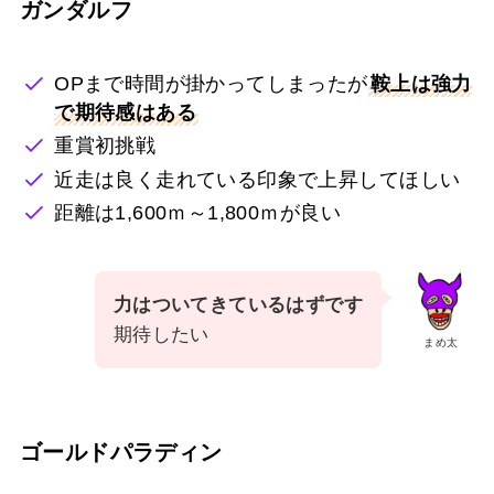
ガンダルフ
OPまで時間が掛かってしまったが
鞍上は強力
で期待感はある
重賞初挑戦
近走は良く走れている印象で上昇してほしい
距離は1,600ｍ～1,800ｍが良い
力はついてきているはずです
期待したい
まめ太
ゴールドパラディン