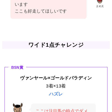
います
まめ太
ここも好走してほしいです
ワイド1点チャレンジ
BSN賞
ヴァンヤール×ゴールドパラディン
3着×13着
ハズレ
ここは注目馬の時点でダメ