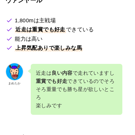
ヴァンヤール
1,800mは主戦場
近走は重賞でも好走
できている
能力は高い
上昇気配ありで楽しみな馬
近走は
良い内容
で走れていますし
重賞でも好走
できているのでそろ
まめたか
そろ重量でも勝ち星が欲しいとこ
ろ
楽しみです