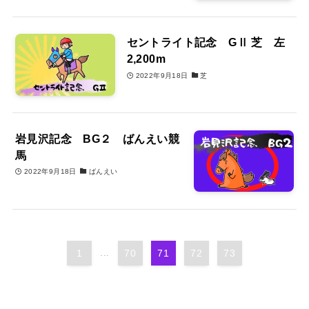
セントライト記念 GⅡ 芝 左
2,200m
2022年9月18日
芝
岩見沢記念 BG２ ばんえい競
馬
2022年9月18日
ばんえい
1
...
70
71
72
73