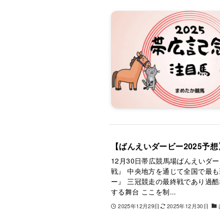
【ばんえいダービー2025予想
12月30日帯広競馬場ばんえいダー
戦』 中央地方を通じて全国で最も
ー』 三冠競走の最終戦であり過酷
する舞台 ここを制...
2025年12月29日
2025年12月30日