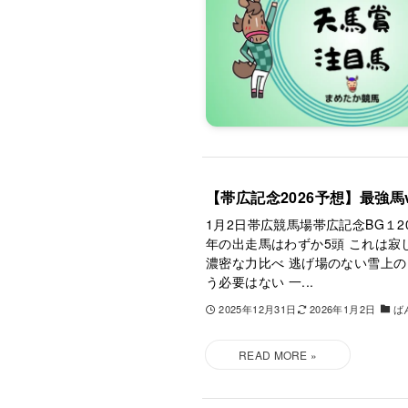
【帯広記念2026予想】最強
1月2日帯広競馬場帯広記念BG１2
年の出走馬はわずか5頭 これは寂
濃密な力比べ 逃げ場のない雪上の
う必要はない 一...
2025年12月31日
2026年1月2日
ば