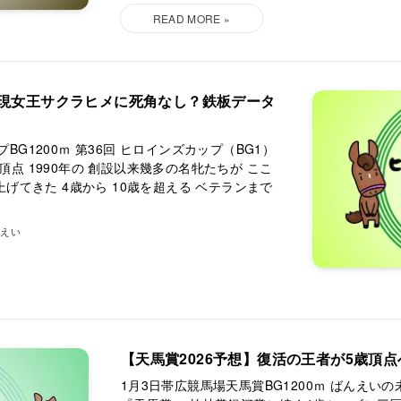
｜現女王サクラヒメに死角なし？鉄板データ
G1200ｍ 第36回 ヒロインズカップ（BG1）
点 1990年の 創設以来幾多の名牝たちが ここ
上げてきた 4歳から 10歳を超える ベテランまで
んえい
【天馬賞2026予想】復活の王者が5歳頂
1月3日帯広競馬場天馬賞BG1200ｍ ばんえい