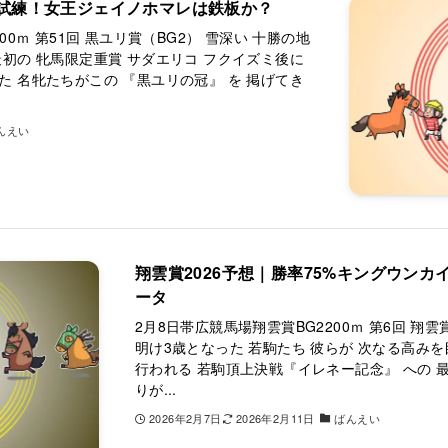
gの試練！女王ジェイノホマレは鉄板か？
00ｍ 第51回 黒ユリ賞（BG2） 雪深い 十勝の地
最初の 牝馬限定重賞 サダエリコ フクイズミ後に
た 名牝たちがこの 『黒ユリの冠』 を 掲げてき
んえい
翔雲賞2026予想｜勝率75%キングウン
ータ
2月8日帯広競馬場翔雲賞BG2200ｍ 第6回 翔雲
明け3歳となった 若駒たち 彼らが 次なる高みを
行われる 若駒頂上決戦『イレネー記念』 への 
りが...
2026年2月7日
2026年2月11日
ばんえい