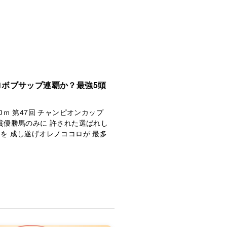
ロボブサップ連覇か？最強5頭
0ｍ 第47回 チャンピオンカップ
重賞優勝馬のみに 許された選ばれし
覇を 成し遂げオレノココロが 最多