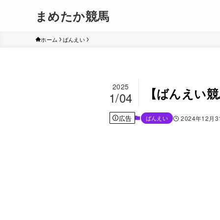
まめたか競馬
ホーム
ばんえい
2025
【ばんえい競
1/04
広告
ばんえい
2024年12月3