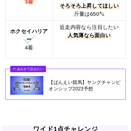
3着
そろそろ上昇してほしい
斤量は650㌔
近走内容なら注目したい
ホクセイハリア
人気薄なら面白い
ー
4着
あわせて読みたい
【ばんえい競馬】ヤングチャンピ
オンシップ2023予想
ワイド1点チャレンジ