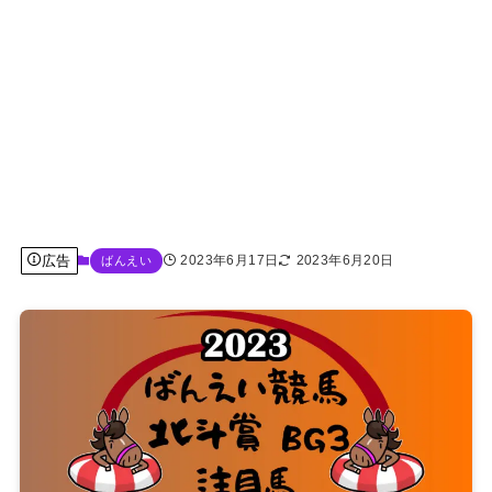
広告
2023年6月17日
2023年6月20日
ばんえい