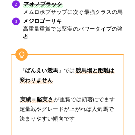
アオノブラック
メムロボブサップに次ぐ最強クラスの馬
メジロゴーリキ
高重量重賞では堅実のパワータイプの強
者
『
ばんえい競馬
』では
競馬場と距離は
変わりません
実績＝堅実さ
が重賞では顕著にでます
定量戦やグレードが上がれば人気馬で
決まりやすい傾向です