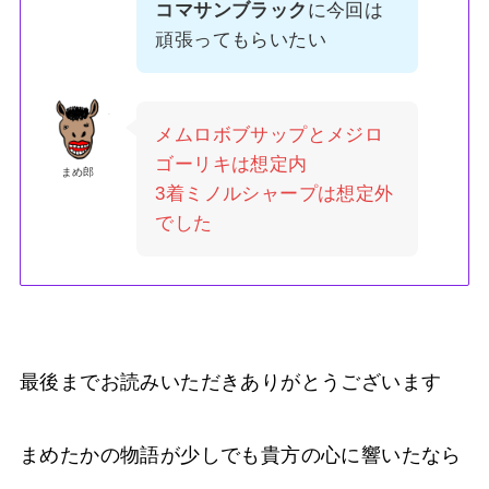
コマサンブラック
に今回は
頑張ってもらいたい
メムロボブサップとメジロ
ゴーリキは想定内
まめ郎
3着ミノルシャープは想定外
でした
最後までお読みいただきありがとうございます
まめたかの物語が少しでも貴方の心に響いたなら