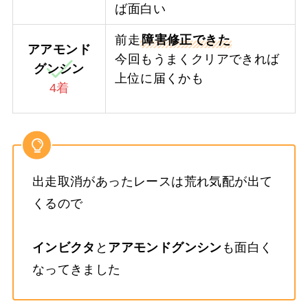
ば面白い
前走
障害修正できた
アアモンド
今回もうまくクリアできれば
グンシン
上位に届くかも
4着
出走取消があったレースは荒れ気配が出て
くるので
インビクタ
と
アアモンドグンシン
も面白く
なってきました