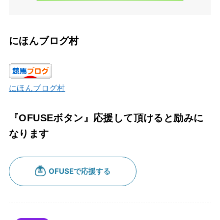
にほんブログ村
にほんブログ村
『OFUSEボタン』応援して頂けると励みに
なります