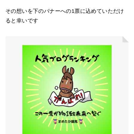
その想いを下のバナーへの1票に込めていただけ
ると幸いです